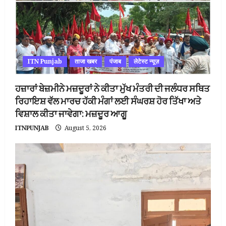
ITN Punjab
ताजा खबर
पंजाब
लेटेस्ट न्यूज़
ਹਜ਼ਾਰਾਂ ਬੇਜ਼ਮੀਨੇ ਮਜ਼ਦੂਰਾਂ ਨੇ ਕੀਤਾ ਮੁੱਖ ਮੰਤਰੀ ਦੀ ਜਲੰਧਰ ਸਥਿਤ
ਰਿਹਾਇਸ਼ ਵੱਲ ਮਾਰਚ ਹੱਕੀ ਮੰਗਾਂ ਲਈ ਸੰਘਰਸ਼ ਹੋਰ ਤਿੱਖਾ ਅਤੇ
ਵਿਸ਼ਾਲ ਕੀਤਾ ਜਾਵੇਗਾ: ਮਜ਼ਦੂਰ ਆਗੂ
ITNPUNJAB
August 5, 2026