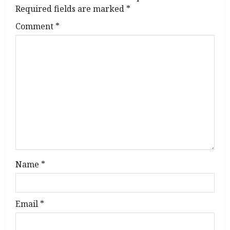
i
Required fields are marked
*
g
Comment
*
a
t
i
o
n
Name
*
Email
*