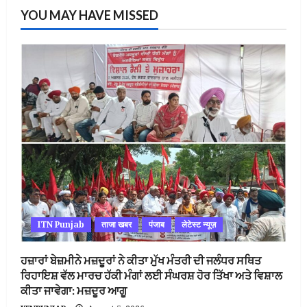
YOU MAY HAVE MISSED
ITN Punjab
ताजा खबर
पंजाब
लेटेस्ट न्यूज़
ਹਜ਼ਾਰਾਂ ਬੇਜ਼ਮੀਨੇ ਮਜ਼ਦੂਰਾਂ ਨੇ ਕੀਤਾ ਮੁੱਖ ਮੰਤਰੀ ਦੀ ਜਲੰਧਰ ਸਥਿਤ
ਰਿਹਾਇਸ਼ ਵੱਲ ਮਾਰਚ ਹੱਕੀ ਮੰਗਾਂ ਲਈ ਸੰਘਰਸ਼ ਹੋਰ ਤਿੱਖਾ ਅਤੇ ਵਿਸ਼ਾਲ
ਕੀਤਾ ਜਾਵੇਗਾ: ਮਜ਼ਦੂਰ ਆਗੂ