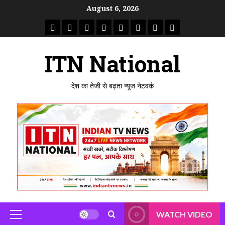
Skip
August 6, 2026
to
राष्ट्रीय
ताजा
उत्तर
मध्य
राजस्थान
पंजाब
गुजरात
महाराष्ट्र
content
समाचार
खबर
प्रदेश
प्रदेश
ITN National
देश का तेजी से बढ़ता न्यूज नेटवर्क
WATCH VIDEO
Primary