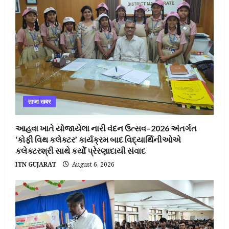
ताजा खबर
આહવા ખાતે યોજાયેલા નારી વંદન ઉત્સવ–2026 અંતર્ગત
‘કોફી વિથ કલેક્ટર’ કાર્યક્રમ બાદ વિદ્યાર્થિનીઓએ
કલેક્ટરશ્રી સાથે કર્યો પ્રેરણાદાયી સંવાદ
ITN GUJARAT
August 6, 2026