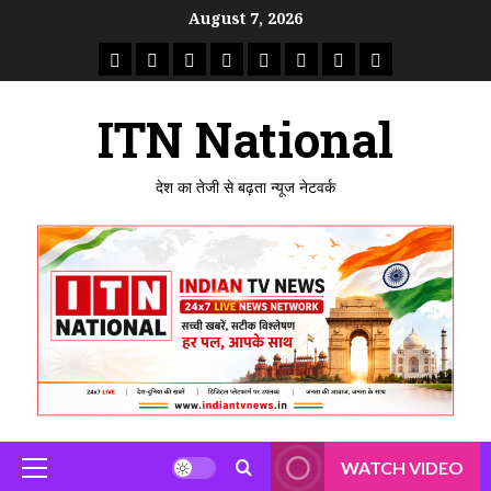
Skip
August 7, 2026
to
राष्ट्रीय
ताजा
उत्तर
मध्य
राजस्थान
पंजाब
गुजरात
महाराष्ट्र
content
समाचार
खबर
प्रदेश
प्रदेश
ITN National
देश का तेजी से बढ़ता न्यूज नेटवर्क
WATCH VIDEO
Primary