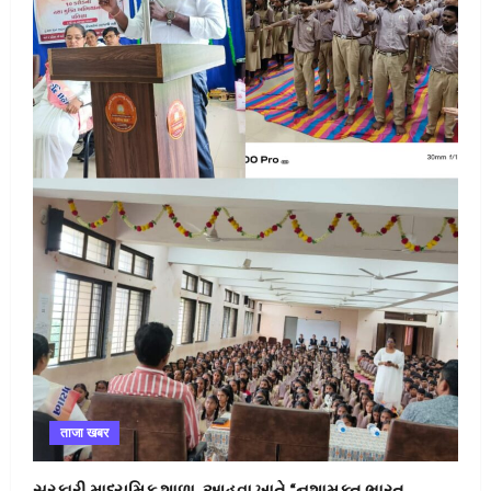
ताजा खबर
સરકારી માધ્યમિક શાળા, આહવા ખાતે “નશામુક્ત ભારત