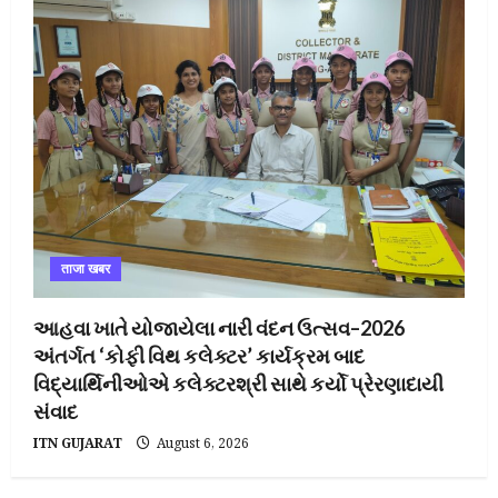
ताजा खबर
આહવા ખાતે યોજાયેલા નારી વંદન ઉત્સવ–2026
અંતર્ગત ‘કોફી વિથ કલેક્ટર’ કાર્યક્રમ બાદ
વિદ્યાર્થિનીઓએ કલેક્ટરશ્રી સાથે કર્યો પ્રેરણાદાયી
સંવાદ
ITN GUJARAT
August 6, 2026