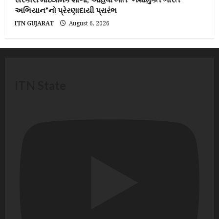
અભિયાન”નો પ્રેરણાદાયી પ્રારંભ
ITN GUJARAT
August 6, 2026
ITN State