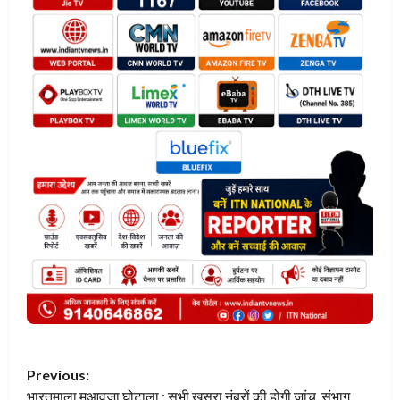
P
Previous:
भारतमाला मुआवजा घोटाला : सभी खसरा नंबरों की होगी जांच, संभाग