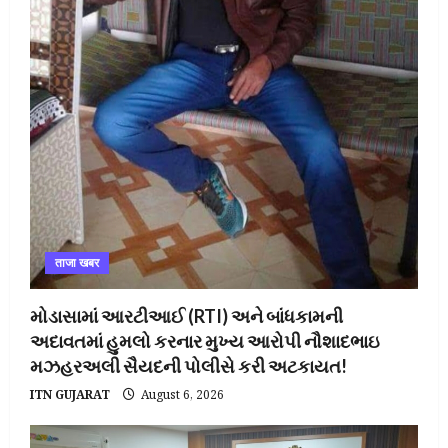
ताजा खबर
મોડાસામાં આરટીઆઈ (RTI) અને બાંધકામની
અદાવતમાં હુમલો કરનાર મુખ્ય આરોપી નૌશાદભાઇ
મઝહરઅલી સૈયદની પોલીસે કરી અટકાયત!
ITN GUJARAT
August 6, 2026