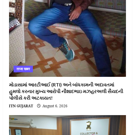
ताजा खबर
મોડાસામાં આરટીઆઈ (RTI) અને બાંધકામની અદાવતમાં
હુમલો કરનાર મુખ્ય આરોપી નૌશાદભાઇ મઝહરઅલી સૈયદની
પોલીસે કરી અટકાયત!
ITN GUJARAT
August 6, 2026