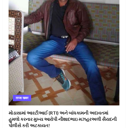
ताजा खबर
મોડાસામાં આરટીઆઈ (RTI) અને બાંધકામની અદાવતમાં
હુમલો કરનાર મુખ્ય આરોપી નૌશાદભાઇ મઝહરઅલી સૈયદની
પોલીસે કરી અટકાયત!