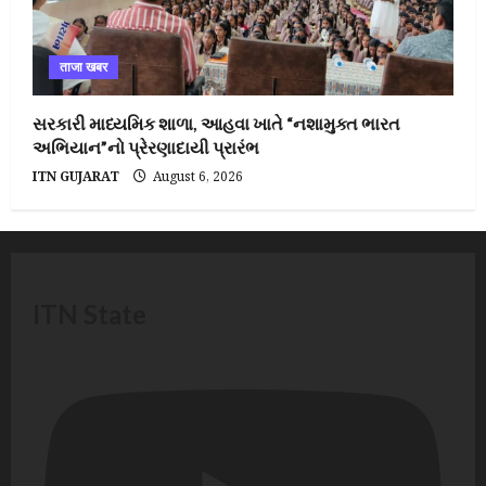
ताजा खबर
સરકારી માધ્યમિક શાળા, આહવા ખાતે “નશામુક્ત ભારત
અભિયાન”નો પ્રેરણાદાયી પ્રારંભ
ITN GUJARAT
August 6, 2026
ITN State