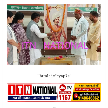
```html id="cyap7e"