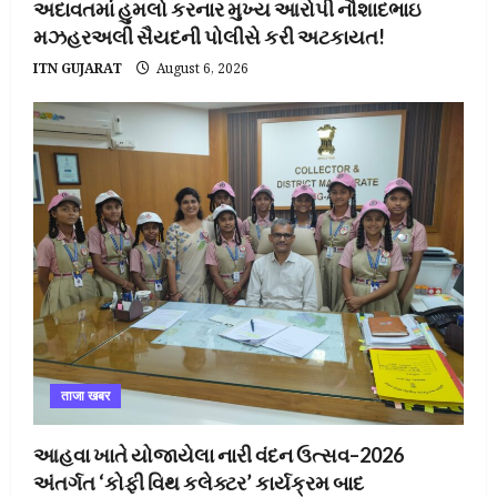
અદાવતમાં હુમલો કરનાર મુખ્ય આરોપી નૌશાદભાઇ
મઝહરઅલી સૈયદની પોલીસે કરી અટકાયત!
ITN GUJARAT
August 6, 2026
ताजा खबर
આહવા ખાતે યોજાયેલા નારી વંદન ઉત્સવ–2026
અંતર્ગત ‘કોફી વિથ કલેક્ટર’ કાર્યક્રમ બાદ