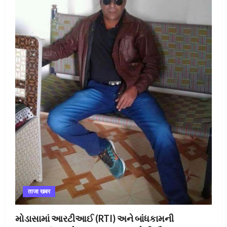
ताजा खबर
મોડાસામાં આરટીઆઈ (RTI) અને બાંધકામની