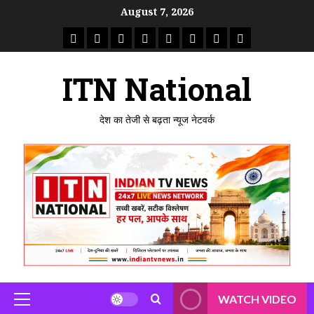
Skip
August 7, 2026
to
राष्ट्रीय
ताजा
उत्तर
मध्य
राजस्थान
पंजाब
गुजरात
महाराष्ट्र
content
समाचार
खबर
प्रदेश
प्रदेश
ITN National
देश का तेजी से बढ़ता न्यूज नेटवर्क
WATCH VIDEO
Primary