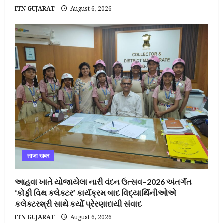
ITN GUJARAT
August 6, 2026
ताजा खबर
આહવા ખાતે યોજાયેલા નારી વંદન ઉત્સવ–2026 અંતર્ગત
‘કોફી વિથ કલેક્ટર’ કાર્યક્રમ બાદ વિદ્યાર્થિનીઓએ
કલેક્ટરશ્રી સાથે કર્યો પ્રેરણાદાયી સંવાદ
ITN GUJARAT
August 6, 2026