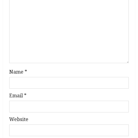
a
t
i
o
n
Name
*
Email
*
Website