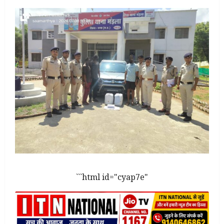
```html id="cyap7e"