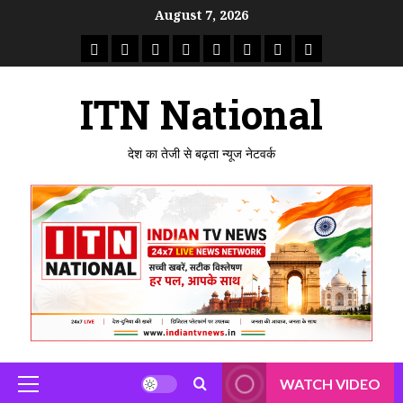
Skip
August 7, 2026
to
राष्ट्रीय
ताजा
उत्तर
मध्य
राजस्थान
पंजाब
गुजरात
महाराष्ट्र
content
समाचार
खबर
प्रदेश
प्रदेश
ITN National
देश का तेजी से बढ़ता न्यूज नेटवर्क
WATCH VIDEO
Primary