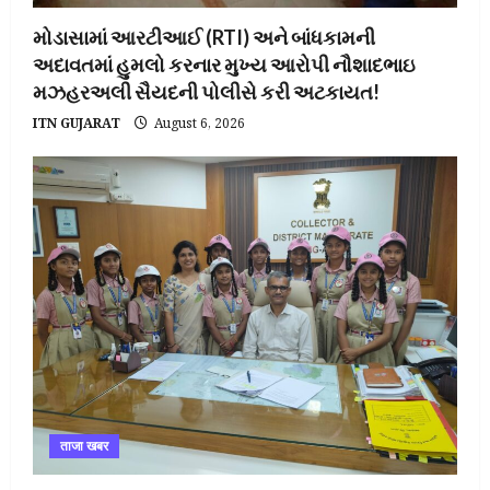
મોડાસામાં આરટીઆઈ (RTI) અને બાંધકામની
અદાવતમાં હુમલો કરનાર મુખ્ય આરોપી નૌશાદભાઇ
મઝહરઅલી સૈયદની પોલીસે કરી અટકાયત!
ITN GUJARAT
August 6, 2026
ताजा खबर