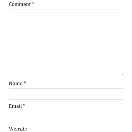
g
Comment
*
a
t
i
o
n
Name
*
Email
*
Website