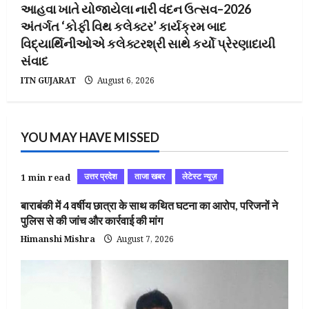
આહવા ખાતે યોજાયેલા નારી વંદન ઉત્સવ–2026
અંતર્ગત ‘કોફી વિથ કલેક્ટર’ કાર્યક્રમ બાદ
વિદ્યાર્થિનીઓએ કલેક્ટરશ્રી સાથે કર્યો પ્રેરણાદાયી
સંવાદ
ITN GUJARAT
August 6, 2026
YOU MAY HAVE MISSED
उत्तर प्रदेश
ताजा खबर
लेटेस्ट न्यूज़
1 min read
बाराबंकी में 4 वर्षीय छात्रा के साथ कथित घटना का आरोप, परिजनों ने
पुलिस से की जांच और कार्रवाई की मांग
Himanshi Mishra
August 7, 2026