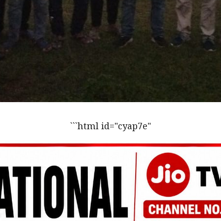
```html id="cyap7e"