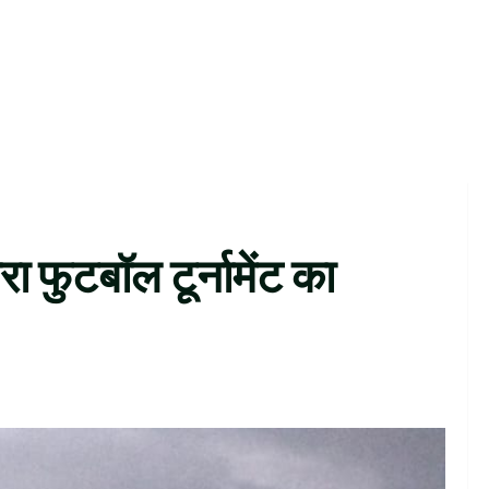
रा फुटबॉल टूर्नामेंट का