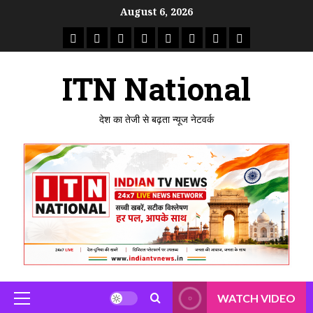
Skip
August 6, 2026
to
राष्ट्रीय
ताजा
उत्तर
मध्य
राजस्थान
पंजाब
गुजरात
महाराष्ट्र
content
समाचार
खबर
प्रदेश
प्रदेश
ITN National
देश का तेजी से बढ़ता न्यूज नेटवर्क
WATCH VIDEO
Primary