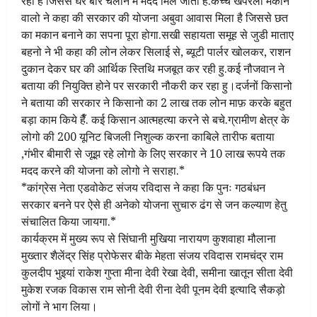
रही है जिससे घर बार चलाने मे मदद मिल जाती है.कच्चे खपरेला मकान
वालो ने कहा की सरकार की योजना अबुवा आवास मिला है जिससे छत
का मकान बनाने का सपना पूरा होगा.सखी सहायता समूह से जुडी माताए
बहनो ने भी कहा की लोन लेकर सिलाई से, ब्यूटी पार्लर खोलकर, राशन
दुकान देकर घर की आर्थिक स्तिथि मजबूत कर रही हु.कई नौजवान ने
बताया की नियुक्ति होने पर सरकारी नौकरी कर रहा हु।दर्जनों किसानो
ने बताया की सरकार ने किसानो का 2 लाख तक लोन माफ़ करके बहुत
बड़ा काम किये हैँ. कई किसान आत्महत्या करने से बचे.ग्रामीण क्षेत्र के
लोगो की 200 यूनिट बिजली निशुल्क करना काबिले तारीफ बताया
,गंभीर बीमारी से जूझ रहे लोगो के लिए सरकार ने 10 लाख रूपये तक
मदद करने की योजना को लोगो ने सराहा.*
*कांग्रेस नेता एडवोकेट संजय रविदास ने कहा कि पुनः गठबंधन
सरकार बनने पर ऐसे ही अनेको योजना सुचारु ढंग से जन कल्याण हेतु
संचालित किया जायगा.*
कार्यक्रम में मुख्य रूप से सिंघानी मुखिया नारायण कुशवाहा मौलाना
मुख्तार शैलेंद्र सिंह प्रोफेसर बीके मेहता संजय रविदास रामचंद्र राम
कुलदीप भुइयां राकेश गुप्ता मीना देवी रेखा देवी, समीना खातून सीता देवी
मुकेश रजक विकास राम सोनी देवी रीना देवी पूनम देवी इत्यादि सैकड़ो
लोगों ने भाग लिया।