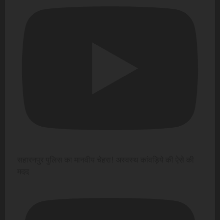
सहारनपुर पुलिस का मानवीय चेहरा! अस्वस्थ कांवड़िये की ऐसे की
मदद