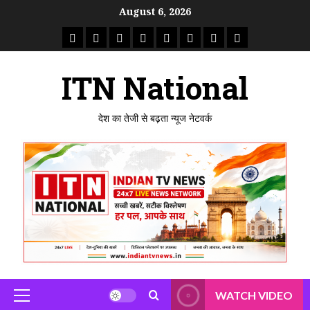
Skip
August 6, 2026
to
राष्ट्रीय
ताजा
उत्तर
मध्य
राजस्थान
पंजाब
गुजरात
महाराष्ट्र
content
समाचार
खबर
प्रदेश
प्रदेश
ITN National
देश का तेजी से बढ़ता न्यूज नेटवर्क
WATCH VIDEO
Primary