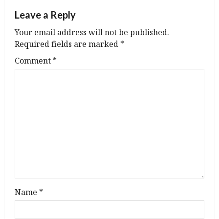
n
Leave a Reply
a
Your email address will not be published.
v
Required fields are marked
*
Comment
*
i
g
a
t
i
o
n
Name
*