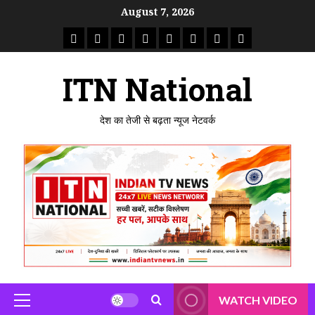
Skip
August 7, 2026
to
राष्ट्रीय
ताजा
उत्तर
मध्य
राजस्थान
पंजाब
गुजरात
महाराष्ट्र
content
समाचार
खबर
प्रदेश
प्रदेश
ITN National
देश का तेजी से बढ़ता न्यूज नेटवर्क
WATCH VIDEO
Primary