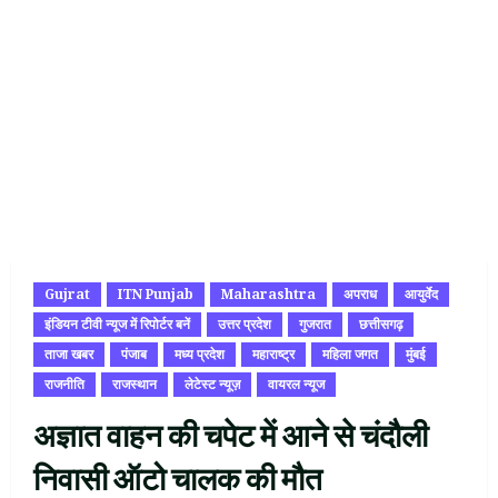
Gujrat
ITN Punjab
Maharashtra
अपराध
आयुर्वेद
इंडियन टीवी न्यूज में रिपोर्टर बनें
उत्तर प्रदेश
गुजरात
छत्तीसगढ़
ताजा खबर
पंजाब
मध्य प्रदेश
महाराष्ट्र
महिला जगत
मुंबई
राजनीति
राजस्थान
लेटेस्ट न्यूज़
वायरल न्यूज
अज्ञात वाहन की चपेट में आने से चंदौली
निवासी ऑटो चालक की मौत