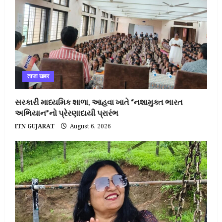
ताजा खबर
સરકારી માધ્યમિક શાળા, આહવા ખાતે “નશામુક્ત ભારત
અભિયાન”નો પ્રેરણાદાયી પ્રારંભ
ITN GUJARAT
August 6, 2026