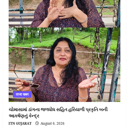
ताजा खबर
ચોમાસામાં ડાંગના જળધોધ સહિત હરિયાળી પ્રકૃતિ બની
આકર્ષણનું કેન્દ્ર
ITN GUJARAT
August 6, 2026