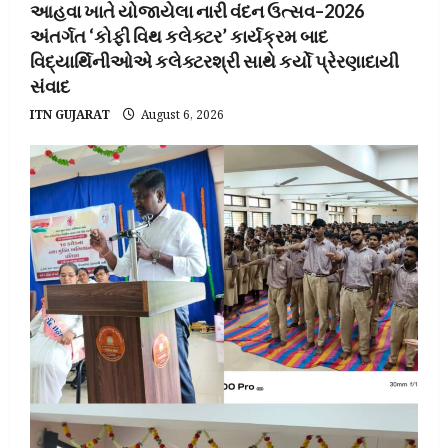
આહવા ખાતે યોજાયેલા નારી વંદન ઉત્સવ–2026
અંતર્ગત ‘કોફી વિથ કલેક્ટર’ કાર્યક્રમ બાદ
વિદ્યાર્થિનીઓએ કલેક્ટરશ્રી સાથે કર્યો પ્રેરણાદાયી
સંવાદ
ITN GUJARAT
August 6, 2026