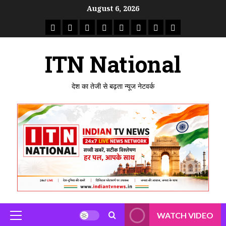
Skip
August 6, 2026
to
राष्ट्रीय
ताजा
उत्तर
मध्य
राजस्थान
पंजाब
गुजरात
महाराष्ट्र
content
समाचार
खबर
प्रदेश
प्रदेश
ITN National
देश का तेजी से बढ़ता न्यूज नेटवर्क
WATCH VIDEO
Primary