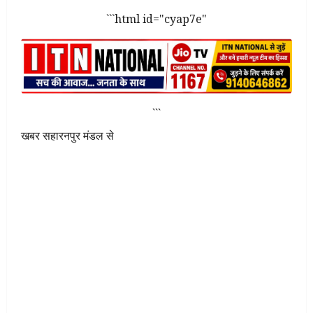
```html id="cyap7e"
```
खबर सहारनपुर मंडल से