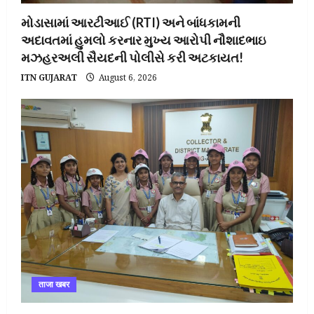
મોડાસામાં આરટીઆઈ (RTI) અને બાંધકામની
અદાવતમાં હુમલો કરનાર મુખ્ય આરોપી નૌશાદભાઇ
મઝહરઅલી સૈયદની પોલીસે કરી અટકાયત!
ITN GUJARAT
August 6, 2026
ताजा खबर