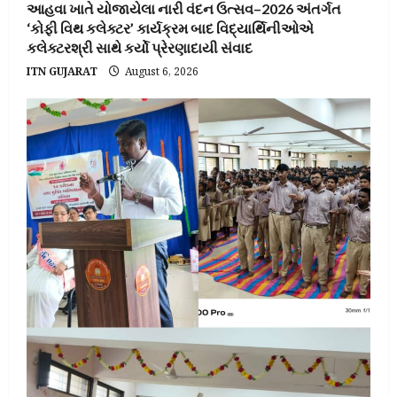
આહવા ખાતે યોજાયેલા નારી વંદન ઉત્સવ–2026 અંતર્ગત
‘કોફી વિથ કલેક્ટર’ કાર્યક્રમ બાદ વિદ્યાર્થિનીઓએ
કલેક્ટરશ્રી સાથે કર્યો પ્રેરણાદાયી સંવાદ
ITN GUJARAT
August 6, 2026