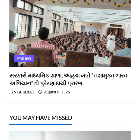
ताजा खबर
સરકારી માધ્યમિક શાળા, આહવા ખાતે “નશામુક્ત ભારત
અભિયાન”નો પ્રેરણાદાયી પ્રારંભ
ITN GUJARAT
August 6, 2026
YOU MAY HAVE MISSED