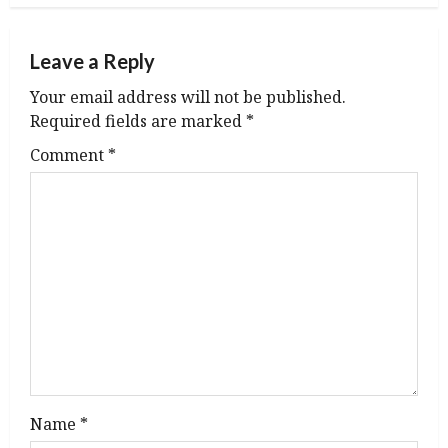
n
a
Leave a Reply
v
Your email address will not be published.
Required fields are marked
*
i
Comment
*
g
a
t
i
o
n
Name
*