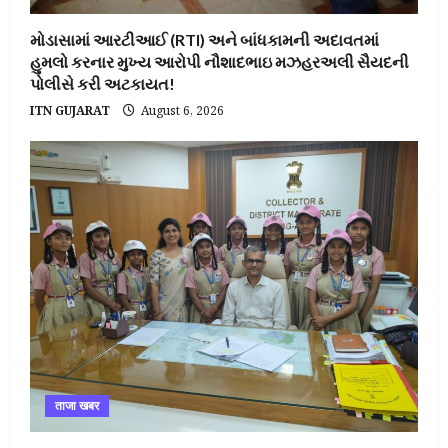
મોડાસામાં આરટીઆઈ (RTI) અને બાંધકામની અદાવતમાં
હુમલો કરનાર મુખ્ય આરોપી નૌશાદભાઇ મઝહરઅલી સૈયદની
પોલીસે કરી અટકાયત!
ITN GUJARAT
August 6, 2026
ताजा खबर