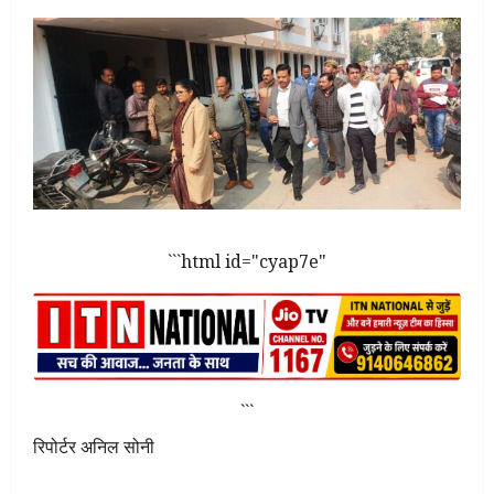
```html id="cyap7e"
```
रिपोर्टर अनिल सोनी