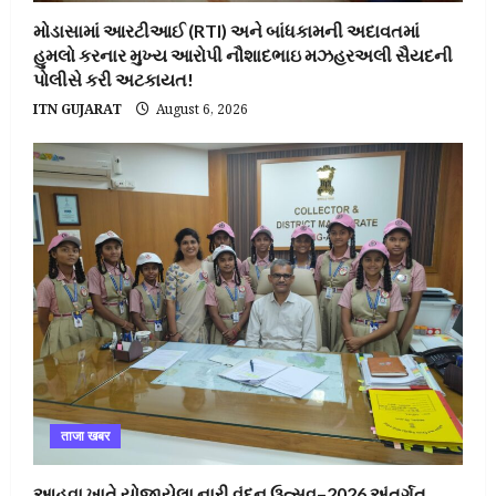
મોડાસામાં આરટીઆઈ (RTI) અને બાંધકામની અદાવતમાં
હુમલો કરનાર મુખ્ય આરોપી નૌશાદભાઇ મઝહરઅલી સૈયદની
પોલીસે કરી અટકાયત!
ITN GUJARAT
August 6, 2026
ताजा खबर
આહવા ખાતે યોજાયેલા નારી વંદન ઉત્સવ–2026 અંતર્ગત