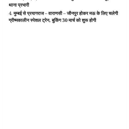
थाना प्रभारी
मुम्बई से प्रयागराज – वाराणसी – जौनपुर होकर मऊ के लिए चलेगी
ग्रीष्मकालीन स्पेशल ट्रेन, बुकिंग 30 मार्च को शुरू होगी