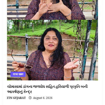
ताजा खबर
ચોમાસામાં ડાંગના જળધોધ સહિત હરિયાળી પ્રકૃતિ બની
આકર્ષણનું કેન્દ્ર
ITN GUJARAT
August 6, 2026