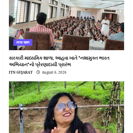
ताजा खबर
સરકારી માધ્યમિક શાળા, આહવા ખાતે “નશામુક્ત ભારત
અભિયાન”નો પ્રેરણાદાયી પ્રારંભ
ITN GUJARAT
August 6, 2026