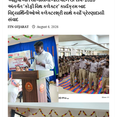
અંતર્ગત ‘કોફી વિથ કલેક્ટર’ કાર્યક્રમ બાદ
વિદ્યાર્થિનીઓએ કલેક્ટરશ્રી સાથે કર્યો પ્રેરણાદાયી
સંવાદ
ITN GUJARAT
August 6, 2026