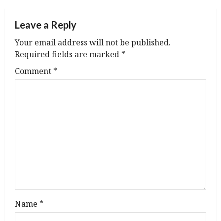
n
a
Leave a Reply
v
Your email address will not be published.
Required fields are marked
*
i
Comment
*
g
a
t
i
o
n
Name
*