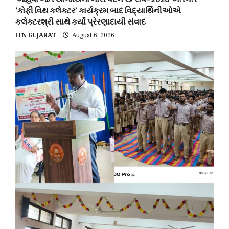
‘કોફી વિથ કલેક્ટર’ કાર્યક્રમ બાદ વિદ્યાર્થિનીઓએ
કલેક્ટરશ્રી સાથે કર્યો પ્રેરણાદાયી સંવાદ
ITN GUJARAT
August 6, 2026