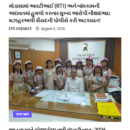
મોડાસામાં આરટીઆઈ (RTI) અને બાંધકામની
અદાવતમાં હુમલો કરનાર મુખ્ય આરોપી નૌશાદભાઇ
મઝહરઅલી સૈયદની પોલીસે કરી અટકાયત!
ITN GUJARAT
August 6, 2026
ताजा खबर
આહવા ખાતે યોજાયેલા નારી વંદન ઉત્સવ–2026