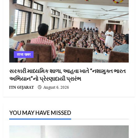
ताजा खबर
સરકારી માધ્યમિક શાળા, આહવા ખાતે “નશામુક્ત ભારત
અભિયાન”નો પ્રેરણાદાયી પ્રારંભ
ITN GUJARAT
August 6, 2026
YOU MAY HAVE MISSED