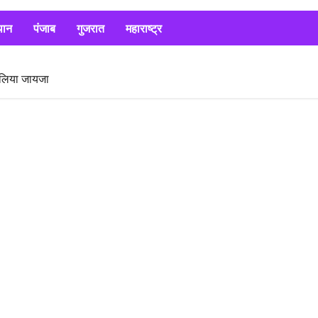
थान
पंजाब
गुजरात
महाराष्ट्र
े लिया जायजा