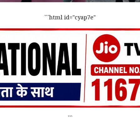
```html id="cyap7e"
```