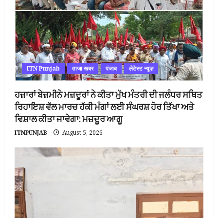
ITN Punjab
ताजा खबर
पंजाब
लेटेस्ट न्यूज़
ਹਜ਼ਾਰਾਂ ਬੇਜ਼ਮੀਨੇ ਮਜ਼ਦੂਰਾਂ ਨੇ ਕੀਤਾ ਮੁੱਖ ਮੰਤਰੀ ਦੀ ਜਲੰਧਰ ਸਥਿਤ
ਰਿਹਾਇਸ਼ ਵੱਲ ਮਾਰਚ ਹੱਕੀ ਮੰਗਾਂ ਲਈ ਸੰਘਰਸ਼ ਹੋਰ ਤਿੱਖਾ ਅਤੇ
ਵਿਸ਼ਾਲ ਕੀਤਾ ਜਾਵੇਗਾ: ਮਜ਼ਦੂਰ ਆਗੂ
ITNPUNJAB
August 5, 2026