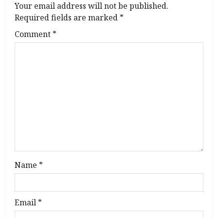
Your email address will not be published.
i
Required fields are marked
*
g
Comment
*
a
t
i
o
n
Name
*
Email
*