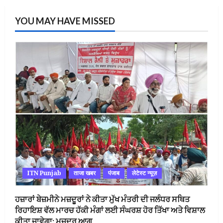
YOU MAY HAVE MISSED
ITN Punjab
ताजा खबर
पंजाब
लेटेस्ट न्यूज़
ਹਜ਼ਾਰਾਂ ਬੇਜ਼ਮੀਨੇ ਮਜ਼ਦੂਰਾਂ ਨੇ ਕੀਤਾ ਮੁੱਖ ਮੰਤਰੀ ਦੀ ਜਲੰਧਰ ਸਥਿਤ
ਰਿਹਾਇਸ਼ ਵੱਲ ਮਾਰਚ ਹੱਕੀ ਮੰਗਾਂ ਲਈ ਸੰਘਰਸ਼ ਹੋਰ ਤਿੱਖਾ ਅਤੇ ਵਿਸ਼ਾਲ
ਕੀਤਾ ਜਾਵੇਗਾ: ਮਜ਼ਦੂਰ ਆਗੂ