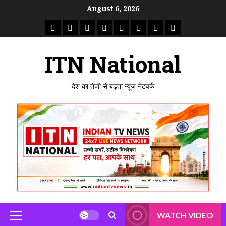
Skip
August 6, 2026
to
राष्ट्रीय
ताजा
उत्तर
मध्य
राजस्थान
पंजाब
गुजरात
महाराष्ट्र
content
समाचार
खबर
प्रदेश
प्रदेश
ITN National
देश का तेजी से बढ़ता न्यूज नेटवर्क
WATCH VIDEO
Primary