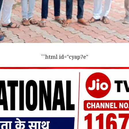
```html id="cyap7e"