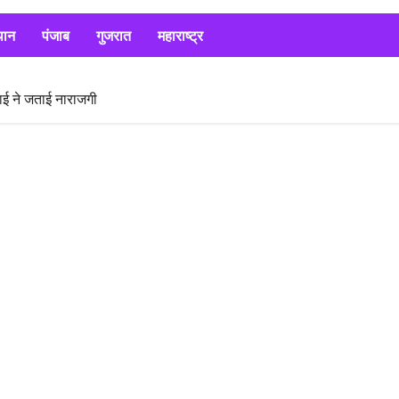
थान
पंजाब
गुजरात
महाराष्ट्र
काई ने जताई नाराजगी