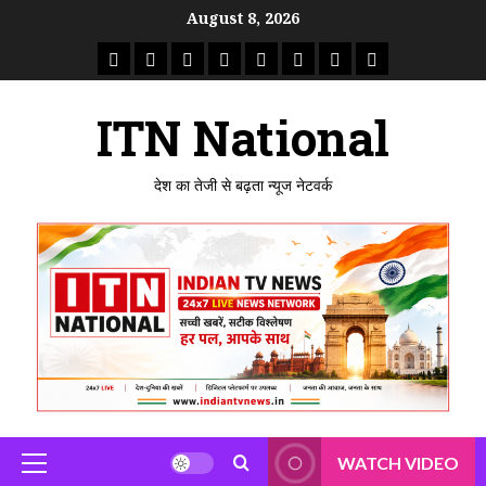
Skip
August 8, 2026
to
राष्ट्रीय
ताजा
उत्तर
मध्य
राजस्थान
पंजाब
गुजरात
महाराष्ट्र
content
समाचार
खबर
प्रदेश
प्रदेश
ITN National
देश का तेजी से बढ़ता न्यूज नेटवर्क
WATCH VIDEO
Primary