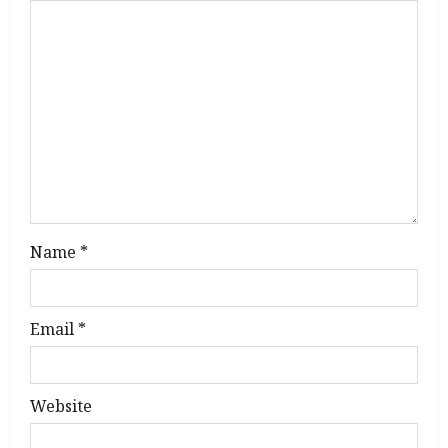
g
a
t
i
o
n
Name
*
Email
*
Website