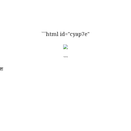
```html id="cyap7e"
```
ेश