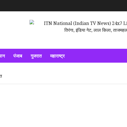
थान
पंजाब
गुजरात
महाराष्ट्र
सत