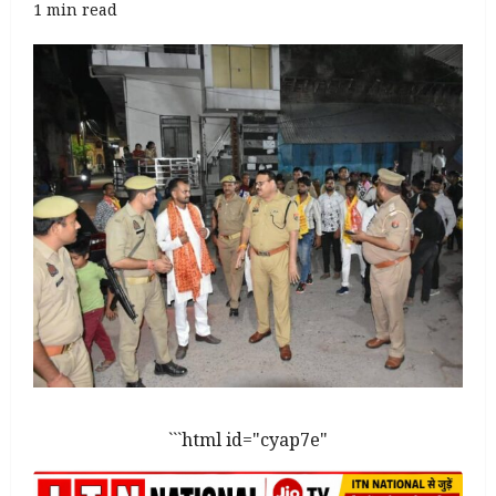
1 min read
```html id="cyap7e"