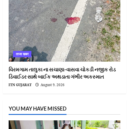
ताजा खबर
વિરમગામ તાલુકા ના સચાણા-વાસવા ચોકડી નજીક રોડ
ડિવાઈડર સાથે બાઈક અથડાતા ગંભીર અકસ્માત
ITN GUJARAT
August 9, 2026
YOU MAY HAVE MISSED