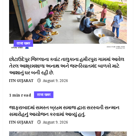
ताजा खबर
છોટાઉદેપુર જિલ્લાના કવાંટ તાલુકાના હમીરપુરા ગામમાં આવેલ
તેરલ આશ્રમશાળા અનાથ અને જરૂરિયાતમંદ બાળકો માટે
આશાનું ઘર બની રહી છે.
ITN GUJARAT
August 9, 2026
ताजा खबर
1 min read
જાફરાબાદમાં સમસ્ત બ્રહ્મ સમાજ દ્વારા સરસ્વતી સન્માન
સમારોહનું આયોજન કરવામાં આવ્યું હતું.
ITN GUJARAT
August 9, 2026