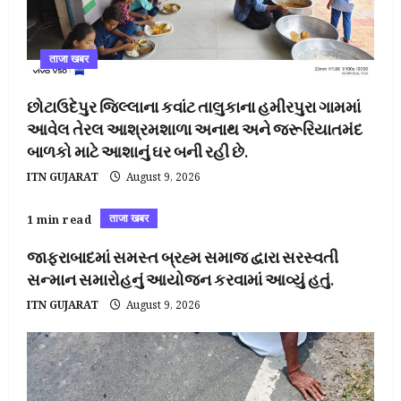
ताजा खबर
છોટાઉદેપુર જિલ્લાના કવાંટ તાલુકાના હમીરપુરા ગામમાં
આવેલ તેરલ આશ્રમશાળા અનાથ અને જરૂરિયાતમંદ
બાળકો માટે આશાનું ઘર બની રહી છે.
ITN GUJARAT
August 9, 2026
ताजा खबर
1 min read
જાફરાબાદમાં સમસ્ત બ્રહ્મ સમાજ દ્વારા સરસ્વતી
સન્માન સમારોહનું આયોજન કરવામાં આવ્યું હતું.
ITN GUJARAT
August 9, 2026