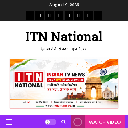
Skip
August 9, 2026
to
राष्ट्रीय
ताजा
उत्तर
मध्य
राजस्थान
पंजाब
गुजरात
महाराष्ट्र
content
समाचार
खबर
प्रदेश
प्रदेश
ITN National
देश का तेजी से बढ़ता न्यूज नेटवर्क
WATCH VIDEO
Primary