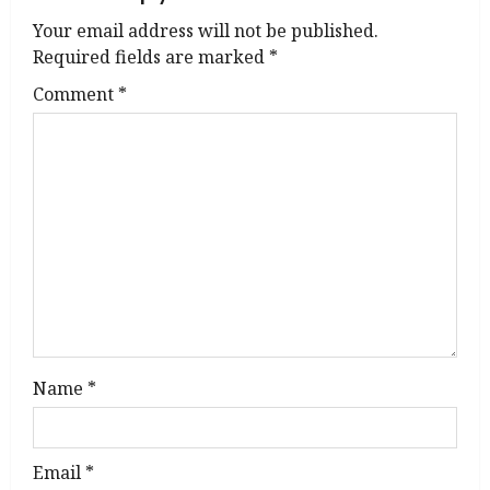
a
Your email address will not be published.
v
Required fields are marked
*
Comment
*
i
g
a
t
i
o
n
Name
*
Email
*