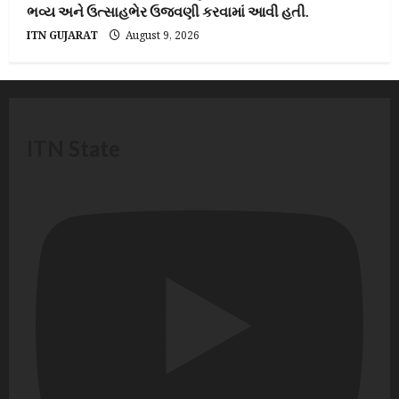
ભવ્ય અને ઉત્સાહભેર ઉજવણી કરવામાં આવી હતી.
ITN GUJARAT
August 9, 2026
ITN State