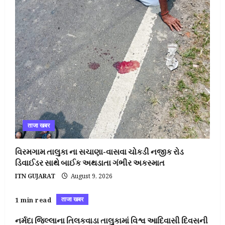
ताजा खबर
વિરમગામ તાલુકા ના સચાણા-વાસવા ચોકડી નજીક રોડ
ડિવાઈડર સાથે બાઈક અથડાતા ગંભીર અકસ્માત
ITN GUJARAT
August 9, 2026
ताजा खबर
1 min read
નર્મદા જિલ્લાના તિલકવાડા તાલુકામાં વિશ્વ આદિવાસી દિવસની