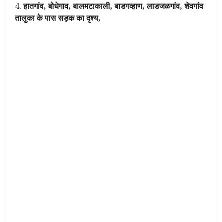
हातगांव, बोधेगाव, बालमटाकाली, बाडगव्हाण, लाडजळगांव, शेवगांव
तालुका के पास सड़क का दृश्य,