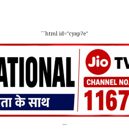
```html id="cyap7e"
```