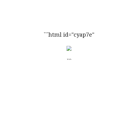
```html id="cyap7e"
```