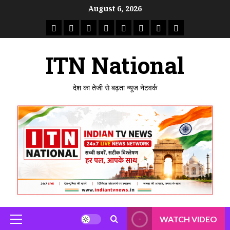
Skip
August 6, 2026
to
राष्ट्रीय
ताजा
उत्तर
मध्य
राजस्थान
पंजाब
गुजरात
महाराष्ट्र
content
समाचार
खबर
प्रदेश
प्रदेश
ITN National
देश का तेजी से बढ़ता न्यूज नेटवर्क
WATCH VIDEO
Primary