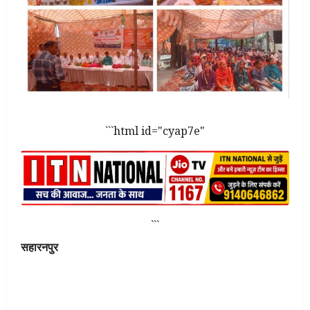
```html id="cyap7e"
```
सहारनपुर