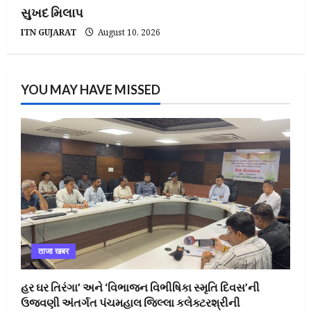
સુખદ મિલાપ
ITN GUJARAT
August 10, 2026
YOU MAY HAVE MISSED
ताजा खबर
હર ઘર તિરંગા’ અને ‘વિભાજન વિભીષિકા સ્મૃતિ દિવસ’ની
ઉજવણી અંતર્ગત પંચમહાલ જિલ્લા કલેક્ટરશ્રીની