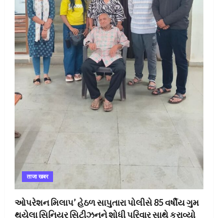
ताजा खबर
ઓપરેશન મિલાપ’ હેઠળ સાપુતારા પોલીસે 85 વર્ષીય ગુમ
થયેલા સિનિયર સિટીઝનને શોધી પરિવાર સાથે કરાવ્યો