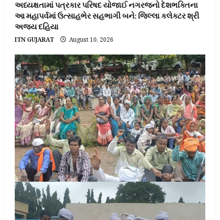
અધ્યક્ષતામાં પત્રકાર પરિષદ યોજાઈ નગરજનો દેશભક્તિના
આ મહાપર્વમાં ઉત્સાહભેર સહભાગી બને: જિલ્લા કલેક્ટર શ્રી
અજય દહિયા
ITN GUJARAT
August 10, 2026