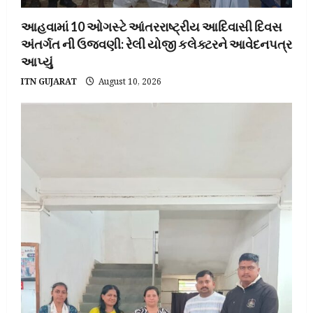
આહવામાં 10 ઓગસ્ટે આંતરરાષ્ટ્રીય આદિવાસી દિવસ
અંતર્ગત ની ઉજવણી: રેલી યોજી કલેક્ટરને આવેદનપત્ર
આપ્યું
ITN GUJARAT
August 10, 2026