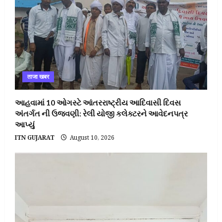
ताजा खबर
આહવામાં 10 ઓગસ્ટે આંતરરાષ્ટ્રીય આદિવાસી દિવસ
અંતર્ગત ની ઉજવણી: રેલી યોજી કલેક્ટરને આવેદનપત્ર
આપ્યું
ITN GUJARAT
August 10, 2026