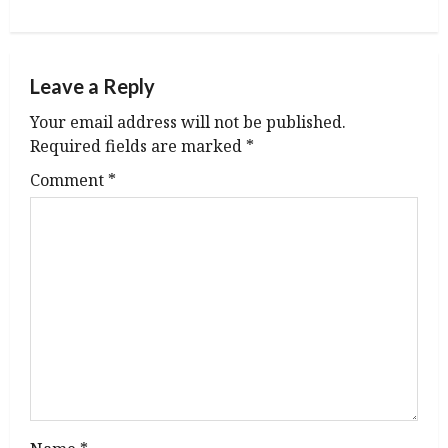
n
a
Leave a Reply
v
Your email address will not be published.
i
Required fields are marked
*
g
Comment
*
a
t
i
o
n