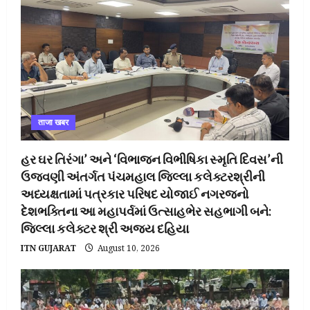
ताजा खबर
હર ઘર તિરંગા’ અને ‘વિભાજન વિભીષિકા સ્મૃતિ દિવસ’ની
ઉજવણી અંતર્ગત પંચમહાલ જિલ્લા કલેક્ટરશ્રીની
અધ્યક્ષતામાં પત્રકાર પરિષદ યોજાઈ નગરજનો
દેશભક્તિના આ મહાપર્વમાં ઉત્સાહભેર સહભાગી બને:
જિલ્લા કલેક્ટર શ્રી અજય દહિયા
ITN GUJARAT
August 10, 2026