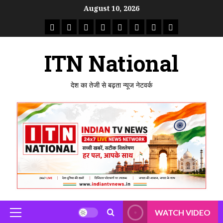
Skip
August 10, 2026
to
राष्ट्रीय
ताजा
उत्तर
मध्य
राजस्थान
पंजाब
गुजरात
महाराष्ट्र
content
समाचार
खबर
प्रदेश
प्रदेश
ITN National
देश का तेजी से बढ़ता न्यूज नेटवर्क
WATCH VIDEO
Primary