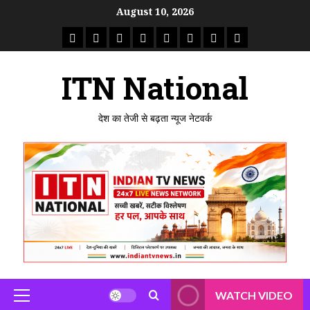
Skip
August 10, 2026
to
राष्ट्रीय
ताजा
उत्तर
मध्य
राजस्थान
पंजाब
गुजरात
महाराष्ट्र
content
समाचार
खबर
प्रदेश
प्रदेश
ITN National
देश का तेजी से बढ़ता न्यूज नेटवर्क
WATCH VIDEO
Primary