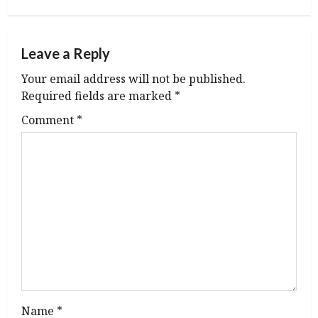
v
Leave a Reply
i
Your email address will not be published.
g
Required fields are marked
*
a
Comment
*
t
i
o
n
Name
*