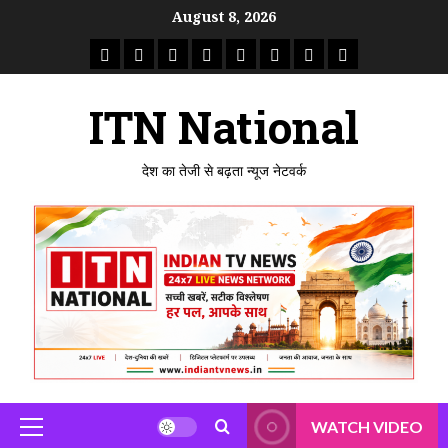
Skip
August 8, 2026
to
राष्ट्रीय
ताजा
उत्तर
मध्य
राजस्थान
पंजाब
गुजरात
महाराष्ट्र
content
समाचार
खबर
प्रदेश
प्रदेश
ITN National
देश का तेजी से बढ़ता न्यूज नेटवर्क
WATCH VIDEO
Primary