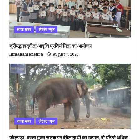
ताजा खबर
लेटेस्ट न्यूज़
श्रीमद्भगवद्गीता आवृत्ति प्रतियोगिता का आयोजन
Himanshi Mishra
August 7, 2026
ताजा खबर
लेटेस्ट न्यूज़
जोड़पड़ा–बस्ता मुख्य सड़क पर दंतैल हाथी का उत्पात, दो घंटे से अधिक