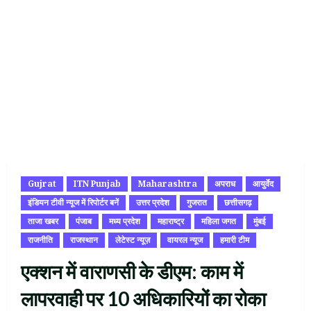
Gujrat
ITN Punjab
Maharashtra
अपराध
आयुर्वेद
इंडियन टीवी न्यूज में रिपोर्टर बनें
उत्तर प्रदेश
गुजरात
छत्तीसगढ़
ताजा खबर
पंजाब
मध्य प्रदेश
महाराष्ट्र
महिला जगत
मुंबई
राजनीति
राजस्थान
लेटेस्ट न्यूज़
वायरल न्यूज
हमारी टीम
एक्शन में वाराणसी के डीएम: काम में
लापरवाही पर 10 अधिकारियों का रोका