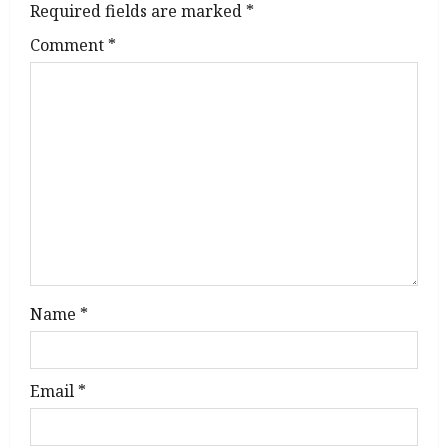
Required fields are marked
*
i
Comment
*
g
a
t
i
o
n
Name
*
Email
*