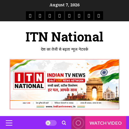
Skip
August 7, 2026
to
राष्ट्रीय
ताजा
उत्तर
मध्य
राजस्थान
पंजाब
गुजरात
महाराष्ट्र
content
समाचार
खबर
प्रदेश
प्रदेश
ITN National
देश का तेजी से बढ़ता न्यूज नेटवर्क
WATCH VIDEO
Primary