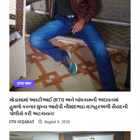
ताजा खबर
મોડાસામાં આરટીઆઈ (RTI) અને બાંધકામની અદાવતમાં
હુમલો કરનાર મુખ્ય આરોપી નૌશાદભાઇ મઝહરઅલી સૈયદની
પોલીસે કરી અટકાયત!
ITN GUJARAT
August 6, 2026