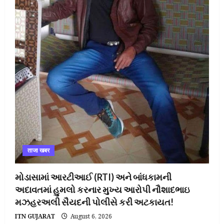
ताजा खबर
મોડાસામાં આરટીઆઈ (RTI) અને બાંધકામની
અદાવતમાં હુમલો કરનાર મુખ્ય આરોપી નૌશાદભાઇ
મઝહરઅલી સૈયદની પોલીસે કરી અટકાયત!
ITN GUJARAT
August 6, 2026