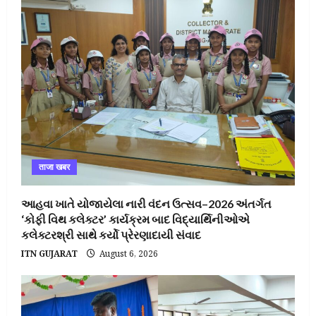
ताजा खबर
આહવા ખાતે યોજાયેલા નારી વંદન ઉત્સવ–2026 અંતર્ગત
‘કોફી વિથ કલેક્ટર’ કાર્યક્રમ બાદ વિદ્યાર્થિનીઓએ
કલેક્ટરશ્રી સાથે કર્યો પ્રેરણાદાયી સંવાદ
ITN GUJARAT
August 6, 2026