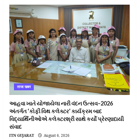
ताजा खबर
આહવા ખાતે યોજાયેલા નારી વંદન ઉત્સવ–2026
અંતર્ગત ‘કોફી વિથ કલેક્ટર’ કાર્યક્રમ બાદ
વિદ્યાર્થિનીઓએ કલેક્ટરશ્રી સાથે કર્યો પ્રેરણાદાયી
સંવાદ
ITN GUJARAT
August 6, 2026