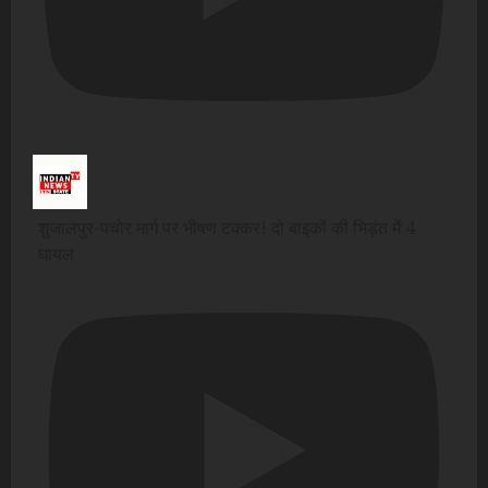
शुजालपुर-पचोर मार्ग पर भीषण टक्कर! दो बाइकों की भिड़ंत में 4
घायल