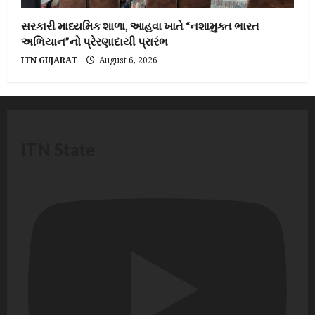
સરકારી માધ્યમિક શાળા, આહવા ખાતે “નશામુક્ત ભારત
અભિયાન”નો પ્રેરણાદાયી પ્રારંભ
ITN GUJARAT
August 6, 2026
ITN State