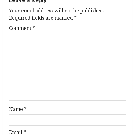
v
Your email address will not be published.
Required fields are marked
*
i
Comment
*
g
a
t
i
o
n
Name
*
Email
*