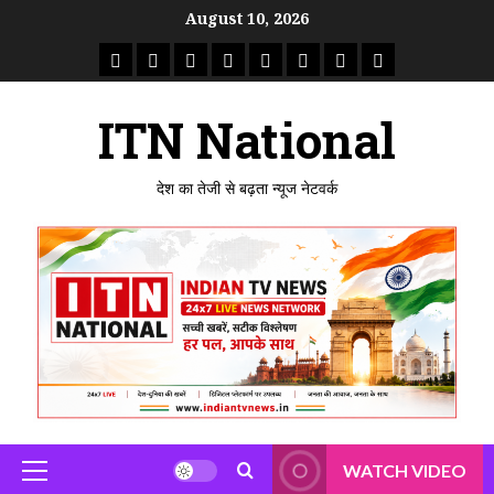
Skip
August 10, 2026
to
राष्ट्रीय
ताजा
उत्तर
मध्य
राजस्थान
पंजाब
गुजरात
महाराष्ट्र
content
समाचार
खबर
प्रदेश
प्रदेश
ITN National
देश का तेजी से बढ़ता न्यूज नेटवर्क
WATCH VIDEO
Primary