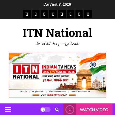
Skip
August 8, 2026
to
राष्ट्रीय
ताजा
उत्तर
मध्य
राजस्थान
पंजाब
गुजरात
महाराष्ट्र
content
समाचार
खबर
प्रदेश
प्रदेश
ITN National
देश का तेजी से बढ़ता न्यूज नेटवर्क
WATCH VIDEO
Primary