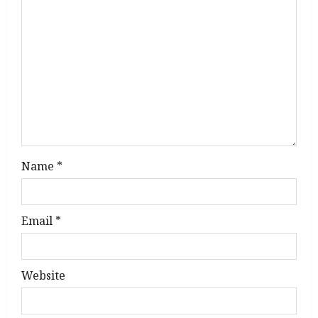
g
a
t
i
o
n
Name
*
Email
*
Website