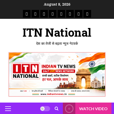
Skip
August 8, 2026
to
राष्ट्रीय
ताजा
उत्तर
मध्य
राजस्थान
पंजाब
गुजरात
महाराष्ट्र
content
समाचार
खबर
प्रदेश
प्रदेश
ITN National
देश का तेजी से बढ़ता न्यूज नेटवर्क
WATCH VIDEO
Primary