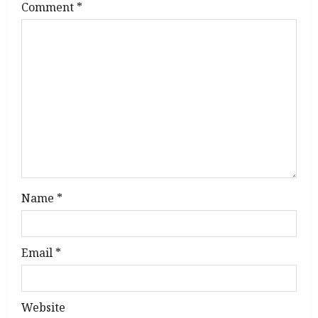
Comment
*
g
a
t
i
o
n
Name
*
Email
*
Website