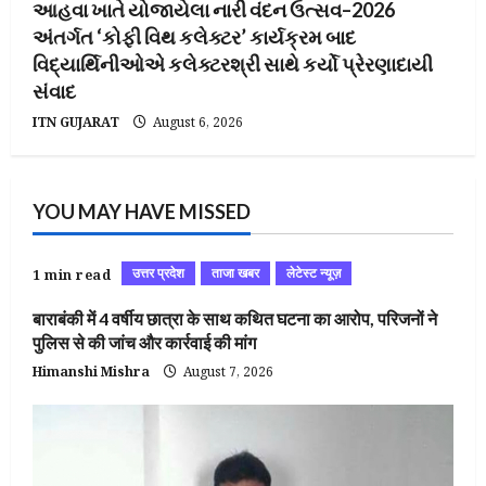
આહવા ખાતે યોજાયેલા નારી વંદન ઉત્સવ–2026
અંતર્ગત ‘કોફી વિથ કલેક્ટર’ કાર્યક્રમ બાદ
વિદ્યાર્થિનીઓએ કલેક્ટરશ્રી સાથે કર્યો પ્રેરણાદાયી
સંવાદ
ITN GUJARAT
August 6, 2026
YOU MAY HAVE MISSED
उत्तर प्रदेश
ताजा खबर
लेटेस्ट न्यूज़
1 min read
बाराबंकी में 4 वर्षीय छात्रा के साथ कथित घटना का आरोप, परिजनों ने
पुलिस से की जांच और कार्रवाई की मांग
Himanshi Mishra
August 7, 2026