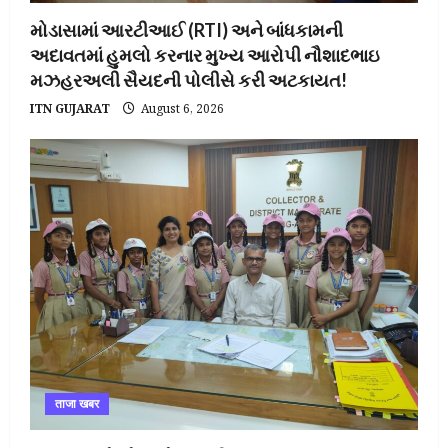
મોડાસામાં આરટીઆઈ (RTI) અને બાંધકામની
અદાવતમાં હુમલો કરનાર મુખ્ય આરોપી નૌશાદભાઇ
મઝહરઅલી સૈયદની પોલીસે કરી અટકાયત!
ITN GUJARAT
August 6, 2026
ताजा खबर