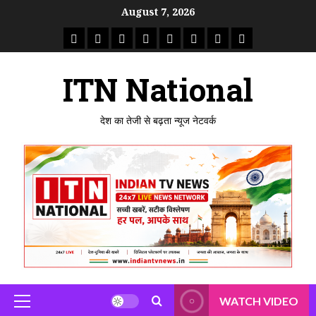
Skip
August 7, 2026
to
राष्ट्रीय
ताजा
उत्तर
मध्य
राजस्थान
पंजाब
गुजरात
महाराष्ट्र
content
समाचार
खबर
प्रदेश
प्रदेश
ITN National
देश का तेजी से बढ़ता न्यूज नेटवर्क
WATCH VIDEO
Primary