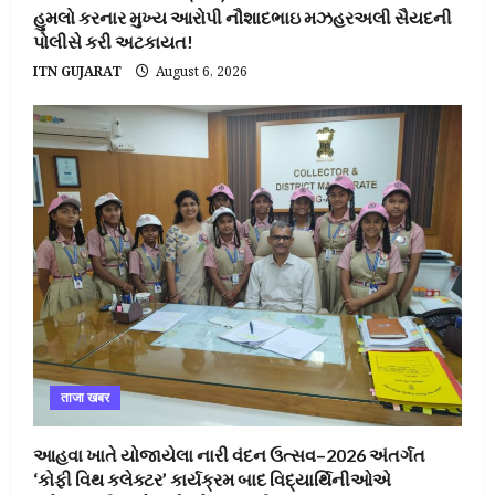
હુમલો કરનાર મુખ્ય આરોપી નૌશાદભાઇ મઝહરઅલી સૈયદની
પોલીસે કરી અટકાયત!
ITN GUJARAT
August 6, 2026
ताजा खबर
આહવા ખાતે યોજાયેલા નારી વંદન ઉત્સવ–2026 અંતર્ગત
‘કોફી વિથ કલેક્ટર’ કાર્યક્રમ બાદ વિદ્યાર્થિનીઓએ