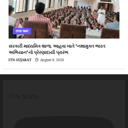
ताजा खबर
સરકારી માધ્યમિક શાળા, આહવા ખાતે “નશામુક્ત ભારત
અભિયાન”નો પ્રેરણાદાયી પ્રારંભ
ITN GUJARAT
August 6, 2026
ITN State