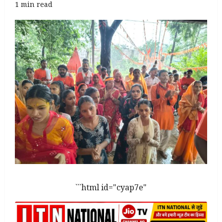
1 min read
```html id="cyap7e"