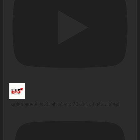
खुशियां मातम में बदलीं! भोज के बाद 70 लोगों की तबीयत बिगड़ी