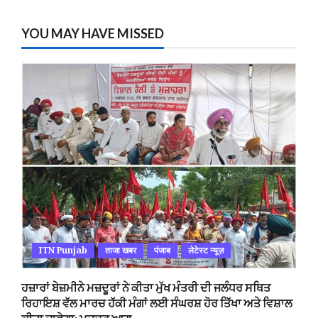
YOU MAY HAVE MISSED
ITN Punjab
ताजा खबर
पंजाब
लेटेस्ट न्यूज़
ਹਜ਼ਾਰਾਂ ਬੇਜ਼ਮੀਨੇ ਮਜ਼ਦੂਰਾਂ ਨੇ ਕੀਤਾ ਮੁੱਖ ਮੰਤਰੀ ਦੀ ਜਲੰਧਰ ਸਥਿਤ
ਰਿਹਾਇਸ਼ ਵੱਲ ਮਾਰਚ ਹੱਕੀ ਮੰਗਾਂ ਲਈ ਸੰਘਰਸ਼ ਹੋਰ ਤਿੱਖਾ ਅਤੇ ਵਿਸ਼ਾਲ