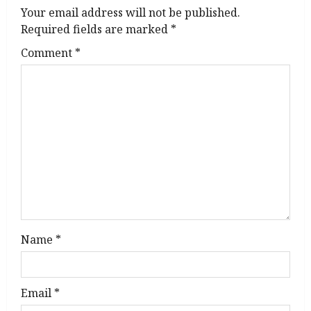
Your email address will not be published.
i
Required fields are marked
*
g
Comment
*
a
t
i
o
n
Name
*
Email
*