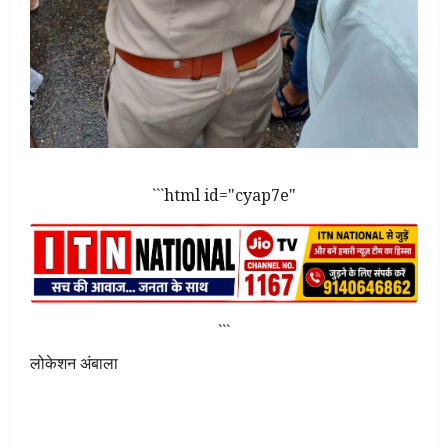
```html id="cyap7e"
```
लोकेशन अंबाला