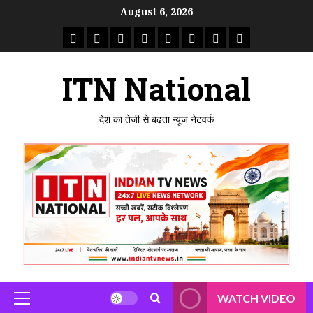
Skip
August 6, 2026
to
राष्ट्रीय
ताजा
उत्तर
मध्य
राजस्थान
पंजाब
गुजरात
महाराष्ट्र
content
समाचार
खबर
प्रदेश
प्रदेश
ITN National
देश का तेजी से बढ़ता न्यूज नेटवर्क
WATCH VIDEO
Primary