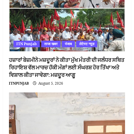
ITN Punjab
ताजा खबर
पंजाब
लेटेस्ट न्यूज़
ਹਜ਼ਾਰਾਂ ਬੇਜ਼ਮੀਨੇ ਮਜ਼ਦੂਰਾਂ ਨੇ ਕੀਤਾ ਮੁੱਖ ਮੰਤਰੀ ਦੀ ਜਲੰਧਰ ਸਥਿਤ
ਰਿਹਾਇਸ਼ ਵੱਲ ਮਾਰਚ ਹੱਕੀ ਮੰਗਾਂ ਲਈ ਸੰਘਰਸ਼ ਹੋਰ ਤਿੱਖਾ ਅਤੇ
ਵਿਸ਼ਾਲ ਕੀਤਾ ਜਾਵੇਗਾ: ਮਜ਼ਦੂਰ ਆਗੂ
ITNPUNJAB
August 5, 2026