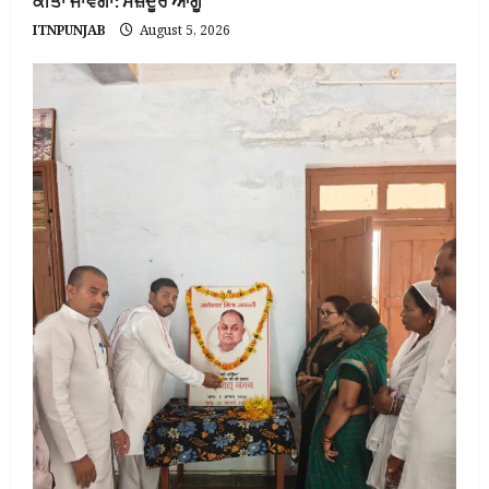
ਕੀਤਾ ਜਾਵੇਗਾ: ਮਜ਼ਦੂਰ ਆਗੂ
ITNPUNJAB
August 5, 2026