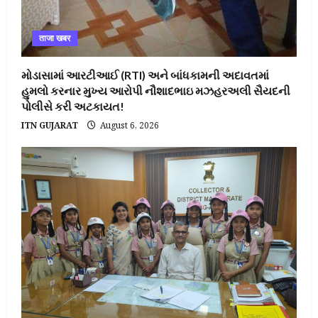
ताजा खबर
મોડાસામાં આરટીઆઈ (RTI) અને બાંધકામની અદાવતમાં
હુમલો કરનાર મુખ્ય આરોપી નૌશાદભાઇ મઝહરઅલી સૈયદની
પોલીસે કરી અટકાયત!
ITN GUJARAT
August 6, 2026