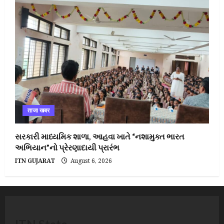
ताजा खबर
સરકારી માધ્યમિક શાળા, આહવા ખાતે “નશામુક્ત ભારત
અભિયાન”નો પ્રેરણાદાયી પ્રારંભ
ITN GUJARAT
August 6, 2026