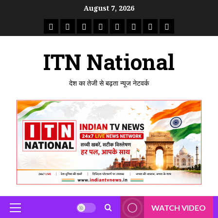
Skip
August 7, 2026
to
राष्ट्रीय
ताजा
उत्तर
मध्य
राजस्थान
पंजाब
गुजरात
महाराष्ट्र
content
समाचार
खबर
प्रदेश
प्रदेश
ITN National
देश का तेजी से बढ़ता न्यूज नेटवर्क
WATCH VIDEO
Primary