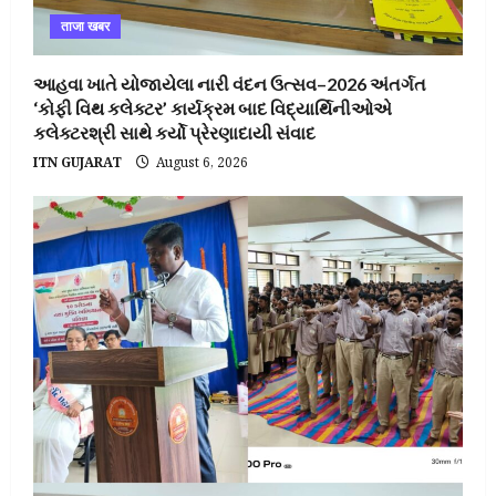
ताजा खबर
આહવા ખાતે યોજાયેલા નારી વંદન ઉત્સવ–2026 અંતર્ગત
‘કોફી વિથ કલેક્ટર’ કાર્યક્રમ બાદ વિદ્યાર્થિનીઓએ
કલેક્ટરશ્રી સાથે કર્યો પ્રેરણાદાયી સંવાદ
ITN GUJARAT
August 6, 2026