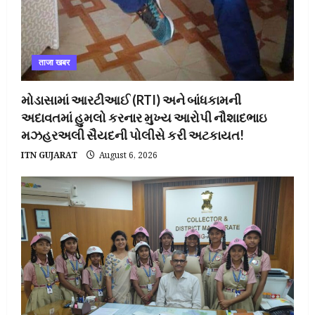
ताजा खबर
મોડાસામાં આરટીઆઈ (RTI) અને બાંધકામની
અદાવતમાં હુમલો કરનાર મુખ્ય આરોપી નૌશાદભાઇ
મઝહરઅલી સૈયદની પોલીસે કરી અટકાયત!
ITN GUJARAT
August 6, 2026