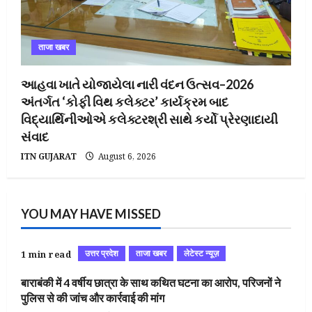
ताजा खबर
આહવા ખાતે યોજાયેલા નારી વંદન ઉત્સવ–2026
અંતર્ગત ‘કોફી વિથ કલેક્ટર’ કાર્યક્રમ બાદ
વિદ્યાર્થિનીઓએ કલેક્ટરશ્રી સાથે કર્યો પ્રેરણાદાયી
સંવાદ
ITN GUJARAT
August 6, 2026
YOU MAY HAVE MISSED
उत्तर प्रदेश
ताजा खबर
लेटेस्ट न्यूज़
1 min read
बाराबंकी में 4 वर्षीय छात्रा के साथ कथित घटना का आरोप, परिजनों ने
पुलिस से की जांच और कार्रवाई की मांग