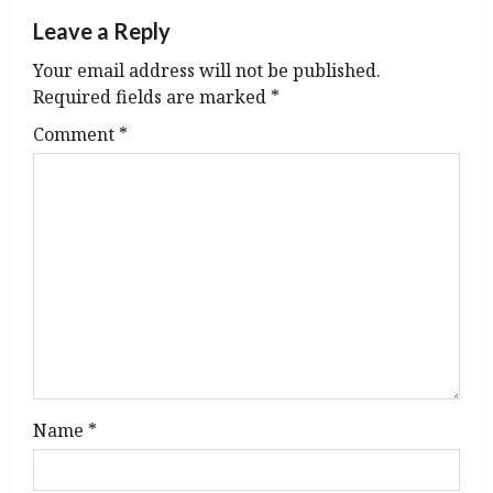
a
Leave a Reply
v
Your email address will not be published.
Required fields are marked
*
i
Comment
*
g
a
t
i
o
n
Name
*