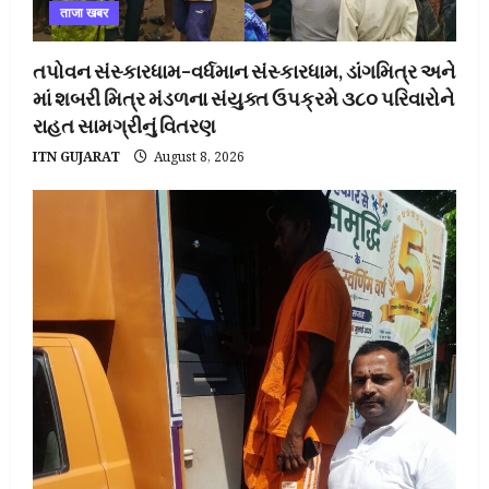
ताजा खबर
તપોવન સંસ્કારધામ–વર્ધમાન સંસ્કારધામ, ડાંગમિત્ર અને
માં શબરી મિત્ર મંડળના સંયુક્ત ઉપક્રમે ૩૮૦ પરિવારોને
રાહત સામગ્રીનું વિતરણ
ITN GUJARAT
August 8, 2026