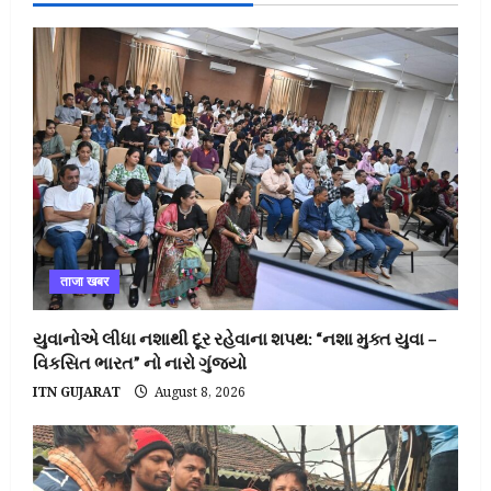
ताजा खबर
યુવાનોએ લીધા નશાથી દૂર રહેવાના શપથ: “નશા મુક્ત યુવા –
વિકસિત ભારત” નો નારો ગુંજ્યો
ITN GUJARAT
August 8, 2026