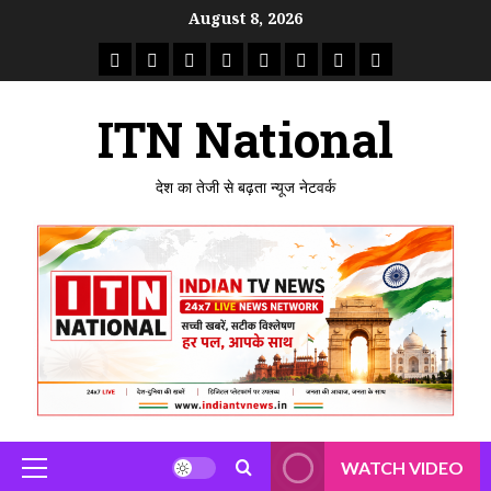
Skip
August 8, 2026
to
राष्ट्रीय
ताजा
उत्तर
मध्य
राजस्थान
पंजाब
गुजरात
महाराष्ट्र
content
समाचार
खबर
प्रदेश
प्रदेश
ITN National
देश का तेजी से बढ़ता न्यूज नेटवर्क
WATCH VIDEO
Primary