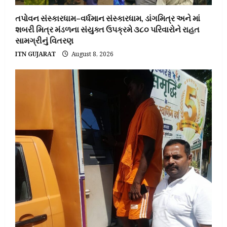
તપોવન સંસ્કારધામ–વર્ધમાન સંસ્કારધામ, ડાંગમિત્ર અને માં
શબરી મિત્ર મંડળના સંયુક્ત ઉપક્રમે ૩૮૦ પરિવારોને રાહત
સામગ્રીનું વિતરણ
ITN GUJARAT
August 8, 2026