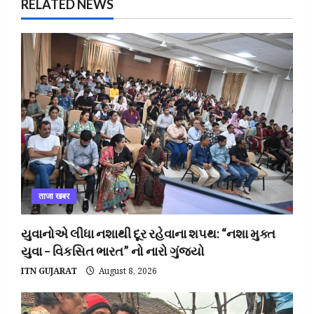
RELATED NEWS
ताजा खबर
યુવાનોએ લીધા નશાથી દૂર રહેવાના શપથ: “નશા મુક્ત
યુવા – વિકસિત ભારત” નો નારો ગુંજ્યો
ITN GUJARAT
August 8, 2026