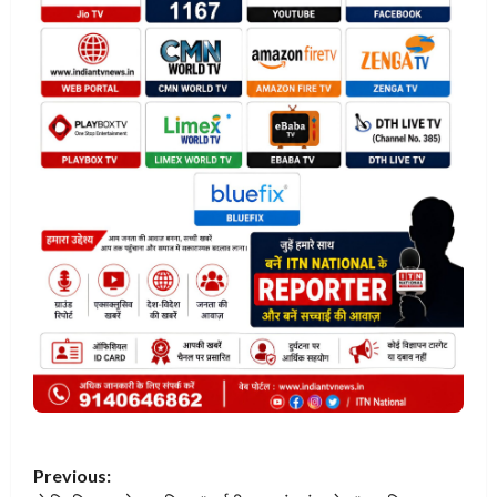
P
Previous: