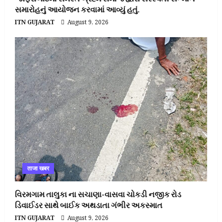
સમારોહનું આયોજન કરવામાં આવ્યું હતું.
ITN GUJARAT
August 9, 2026
ताजा खबर
વિરમગામ તાલુકા ના સચાણા-વાસવા ચોકડી નજીક રોડ
ડિવાઈડર સાથે બાઈક અથડાતા ગંભીર અકસ્માત
ITN GUJARAT
August 9, 2026