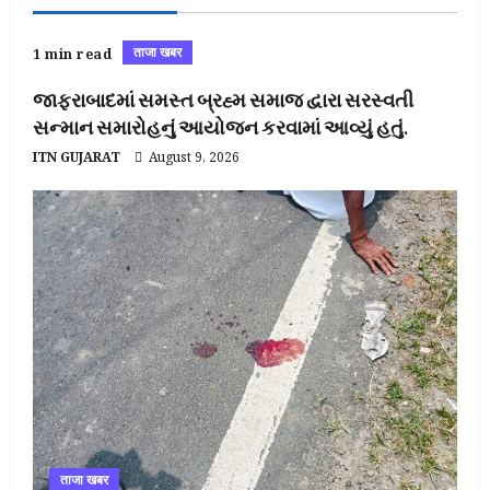
ताजा खबर
1 min read
જાફરાબાદમાં સમસ્ત બ્રહ્મ સમાજ દ્વારા સરસ્વતી
સન્માન સમારોહનું આયોજન કરવામાં આવ્યું હતું.
ITN GUJARAT
August 9, 2026
ताजा खबर