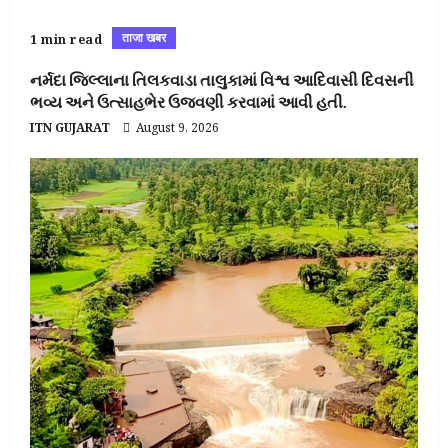
ताजा खबर
1 min read
નર્મદા જિલ્લાના તિલકવાડા તાલુકામાં વિશ્વ આદિવાસી દિવસની
ભવ્ય અને ઉત્સાહભેર ઉજવણી કરવામાં આવી હતી.
ITN GUJARAT
August 9, 2026