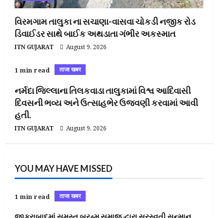
વિરમગામ તાલુકા ના સચાણા-વાસવા ચોકડી નજીક રોડ
ડિવાઈડર સાથે બાઈક અથડાતા ગંભીર અકસ્માત
ITN GUJARAT
August 9, 2026
ताजा खबर
1 min read
નર્મદા જિલ્લાના તિલકવાડા તાલુકામાં વિશ્વ આદિવાસી
દિવસની ભવ્ય અને ઉત્સાહભેર ઉજવણી કરવામાં આવી
હતી.
ITN GUJARAT
August 9, 2026
YOU MAY HAVE MISSED
ताजा खबर
1 min read
જાફરાબાદમાં સમસ્ત બ્રહ્મ સમાજ દ્વારા સરસ્વતી સન્માન