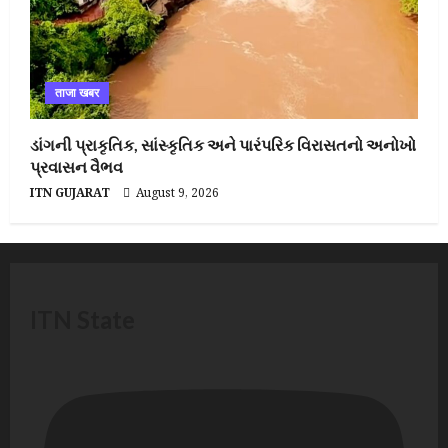
ताजा खबर
ડાંગની પ્રાકૃતિક, સાંસ્કૃતિક અને પારંપરિક વિરાસતનો અનોખો
પ્રવાસન વૈભવ
ITN GUJARAT
August 9, 2026
ITN State