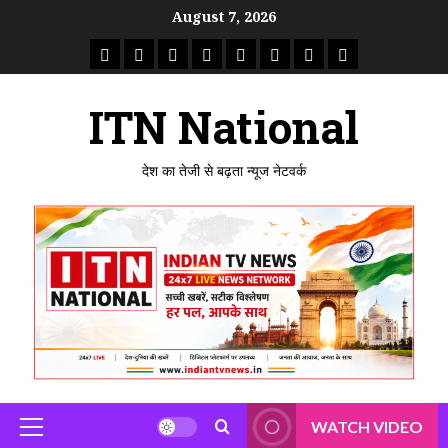
Skip
August 7, 2026
to
राष्ट्रीय
ताजा
उत्तर
मध्य
राजस्थान
पंजाब
गुजरात
महाराष्ट्र
content
समाचार
खबर
प्रदेश
प्रदेश
ITN National
देश का तेजी से बढ़ता न्यूज नेटवर्क
WATCH VIDEO
Primary