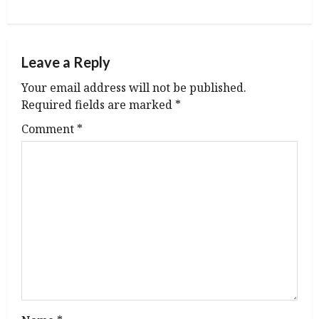
n
a
Leave a Reply
v
Your email address will not be published.
Required fields are marked
*
i
Comment
*
g
a
t
i
o
n