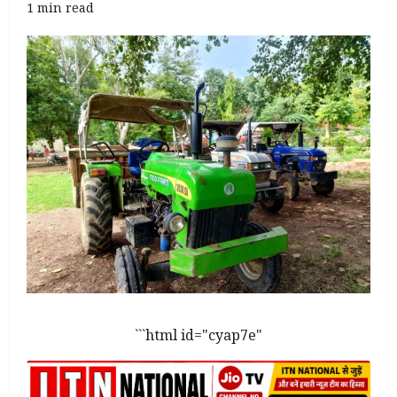
1 min read
```html id="cyap7e"