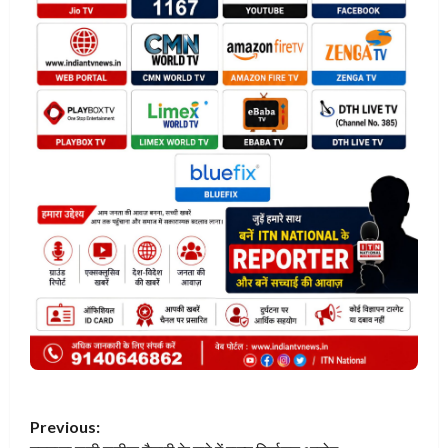
P
Previous: