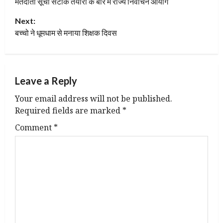
मतदाता सूची सटीक तैयारी के बारे में राज्य निर्वाचन आयोग
o
Next:
s
बच्चो ने धूमधाम से मनाया शिक्षक दिवस
t
n
Leave a Reply
a
Your email address will not be published.
v
Required fields are marked
*
Comment
*
i
g
a
t
i