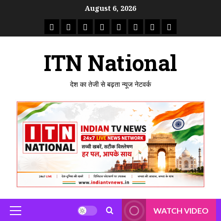
Skip
August 6, 2026
to
राष्ट्रीय
ताजा
उत्तर
मध्य
राजस्थान
पंजाब
गुजरात
महाराष्ट्र
content
समाचार
खबर
प्रदेश
प्रदेश
ITN National
देश का तेजी से बढ़ता न्यूज नेटवर्क
WATCH VIDEO
Primary