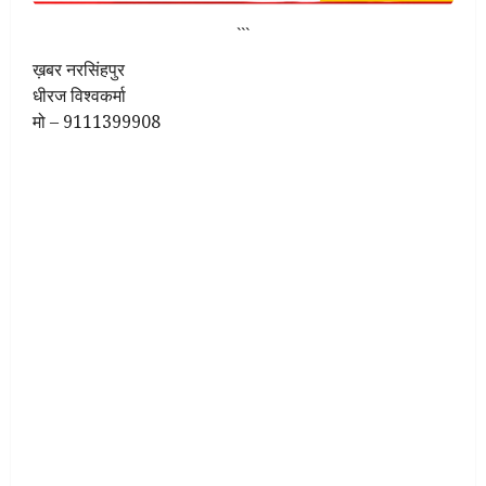
```
ख़बर नरसिंहपुर
धीरज विश्वकर्मा
मो – 9111399908