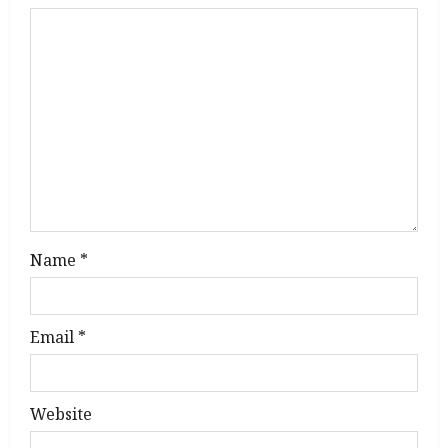
a
t
i
o
n
Name
*
Email
*
Website