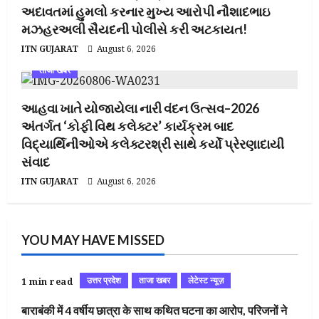
અદાવતમાં હુમલો કરનાર મુખ્ય આરોપી નૌશાદભાઇ
મઝહરઅલી સૈયદની પોલીસે કરી અટકાયત!
ITN GUJARAT
August 6, 2026
ताजा खबर
આહવા ખાતે યોજાયેલા નારી વંદન ઉત્સવ–2026
અંતર્ગત ‘કોફી વિથ કલેક્ટર’ કાર્યક્રમ બાદ
વિદ્યાર્થિનીઓએ કલેક્ટરશ્રી સાથે કર્યો પ્રેરણાદાયી
સંવાદ
ITN GUJARAT
August 6, 2026
YOU MAY HAVE MISSED
उत्तर प्रदेश
ताजा खबर
लेटेस्ट न्यूज़
1 min read
बाराबंकी में 4 वर्षीय छात्रा के साथ कथित घटना का आरोप, परिजनों ने