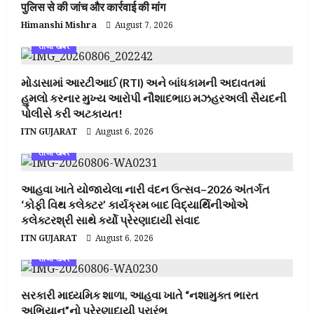
पुलिस से की जांच और कार्रवाई की मांग
Himanshi Mishra
August 7, 2026
ताजा खबर
મોડાસામાં આરટીઆઈ (RTI) અને બાંધકામની અદાવતમાં
હુમલો કરનાર મુખ્ય આરોપી નૌશાદભાઇ મઝહરઅલી સૈયદની
પોલીસે કરી અટકાયત!
ITN GUJARAT
August 6, 2026
ताजा खबर
આહવા ખાતે યોજાયેલા નારી વંદન ઉત્સવ–2026 અંતર્ગત
‘કોફી વિથ કલેક્ટર’ કાર્યક્રમ બાદ વિદ્યાર્થિનીઓએ
કલેક્ટરશ્રી સાથે કર્યો પ્રેરણાદાયી સંવાદ
ITN GUJARAT
August 6, 2026
ताजा खबर
સરકારી માધ્યમિક શાળા, આહવા ખાતે “નશામુક્ત ભારત
અભિયાન”નો પ્રેરણાદાયી પ્રારંભ