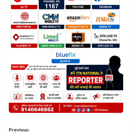
P
Previous: