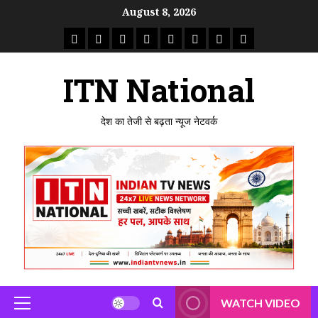
Skip
August 8, 2026
to
राष्ट्रीय
ताजा
उत्तर
मध्य
राजस्थान
पंजाब
गुजरात
महाराष्ट्र
content
समाचार
खबर
प्रदेश
प्रदेश
ITN National
देश का तेजी से बढ़ता न्यूज नेटवर्क
WATCH VIDEO
Primary