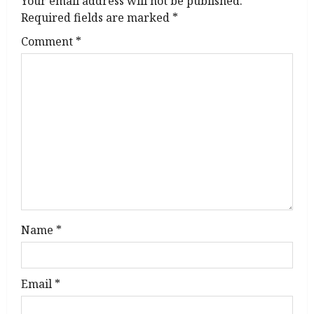
Your email address will not be published.
i
Required fields are marked
*
g
Comment
*
a
t
i
o
n
Name
*
Email
*