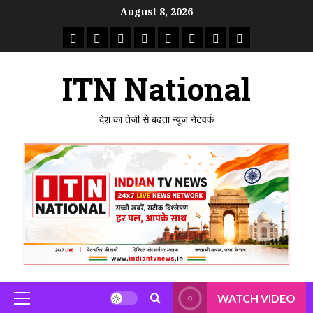
Skip
August 8, 2026
to
राष्ट्रीय
ताजा
उत्तर
मध्य
राजस्थान
पंजाब
गुजरात
महाराष्ट्र
content
समाचार
खबर
प्रदेश
प्रदेश
ITN National
देश का तेजी से बढ़ता न्यूज नेटवर्क
WATCH VIDEO
Primary