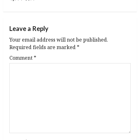
n
a
Leave a Reply
v
Your email address will not be published.
i
Required fields are marked
*
g
Comment
*
a
t
i
o
n