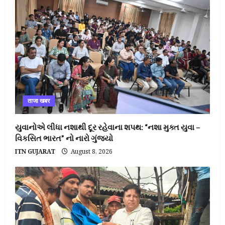
ताजा खबर
યુવાનોએ લીધા નશાથી દૂર રહેવાના શપથ: “નશા મુક્ત યુવા –
વિકસિત ભારત” નો નારો ગુંજ્યો
ITN GUJARAT
August 8, 2026