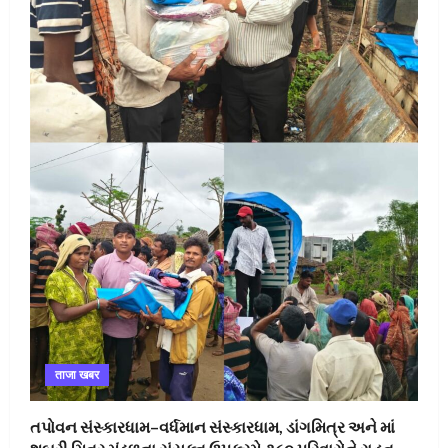
ताजा खबर
તપોવન સંસ્કારધામ–વર્ધમાન સંસ્કારધામ, ડાંગમિત્ર અને માં