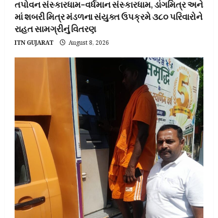
તપોવન સંસ્કારધામ–વર્ધમાન સંસ્કારધામ, ડાંગમિત્ર અને
માં શબરી મિત્ર મંડળના સંયુક્ત ઉપક્રમે ૩૮૦ પરિવારોને
રાહત સામગ્રીનું વિતરણ
ITN GUJARAT
August 8, 2026