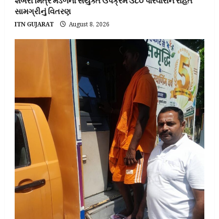
શબરી મિત્ર મંડળના સંયુક્ત ઉપક્રમે ૩૮૦ પરિવારોને રાહત
સામગ્રીનું વિતરણ
ITN GUJARAT
August 8, 2026