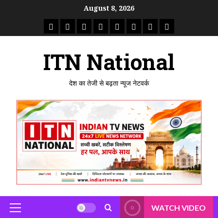
Skip
August 8, 2026
to
राष्ट्रीय
ताजा
उत्तर
मध्य
राजस्थान
पंजाब
गुजरात
महाराष्ट्र
content
समाचार
खबर
प्रदेश
प्रदेश
ITN National
देश का तेजी से बढ़ता न्यूज नेटवर्क
WATCH VIDEO
Primary