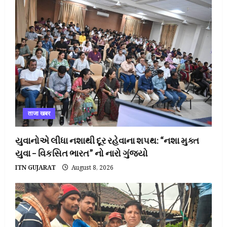
ताजा खबर
યુવાનોએ લીધા નશાથી દૂર રહેવાના શપથ: “નશા મુક્ત
યુવા – વિકસિત ભારત” નો નારો ગુંજ્યો
ITN GUJARAT
August 8, 2026