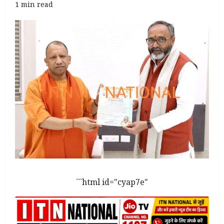
1 min read
```html id="cyap7e"