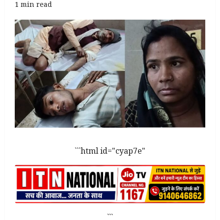
1 min read
```html id="cyap7e"
```