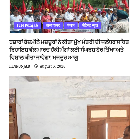
ITN Punjab
ताजा खबर
पंजाब
लेटेस्ट न्यूज़
ਹਜ਼ਾਰਾਂ ਬੇਜ਼ਮੀਨੇ ਮਜ਼ਦੂਰਾਂ ਨੇ ਕੀਤਾ ਮੁੱਖ ਮੰਤਰੀ ਦੀ ਜਲੰਧਰ ਸਥਿਤ
ਰਿਹਾਇਸ਼ ਵੱਲ ਮਾਰਚ ਹੱਕੀ ਮੰਗਾਂ ਲਈ ਸੰਘਰਸ਼ ਹੋਰ ਤਿੱਖਾ ਅਤੇ
ਵਿਸ਼ਾਲ ਕੀਤਾ ਜਾਵੇਗਾ: ਮਜ਼ਦੂਰ ਆਗੂ
ITNPUNJAB
August 5, 2026