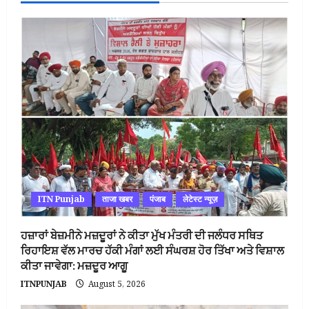
ITN Punjab
ताजा खबर
पंजाब
लेटेस्ट न्यूज़
ਹਜ਼ਾਰਾਂ ਬੇਜ਼ਮੀਨੇ ਮਜ਼ਦੂਰਾਂ ਨੇ ਕੀਤਾ ਮੁੱਖ ਮੰਤਰੀ ਦੀ ਜਲੰਧਰ ਸਥਿਤ
ਰਿਹਾਇਸ਼ ਵੱਲ ਮਾਰਚ ਹੱਕੀ ਮੰਗਾਂ ਲਈ ਸੰਘਰਸ਼ ਹੋਰ ਤਿੱਖਾ ਅਤੇ ਵਿਸ਼ਾਲ
ਕੀਤਾ ਜਾਵੇਗਾ: ਮਜ਼ਦੂਰ ਆਗੂ
ITNPUNJAB
August 5, 2026