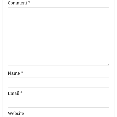
g
Comment
*
a
t
i
o
n
Name
*
Email
*
Website