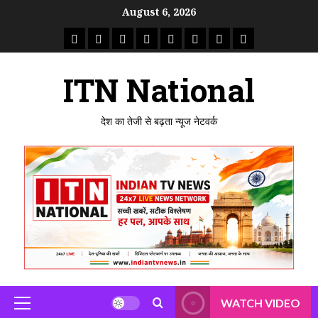
Skip
August 6, 2026
to
राष्ट्रीय
ताजा
उत्तर
मध्य
राजस्थान
पंजाब
गुजरात
महाराष्ट्र
content
समाचार
खबर
प्रदेश
प्रदेश
ITN National
देश का तेजी से बढ़ता न्यूज नेटवर्क
WATCH VIDEO
Primary