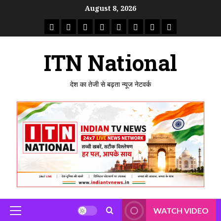
Skip
August 8, 2026
to
राष्ट्रीय
ताजा
उत्तर
मध्य
राजस्थान
पंजाब
गुजरात
महाराष्ट्र
content
समाचार
खबर
प्रदेश
प्रदेश
ITN National
देश का तेजी से बढ़ता न्यूज नेटवर्क
WATCH VIDEO
Primary