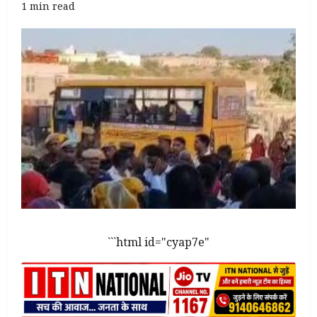
1 min read
```html id="cyap7e"