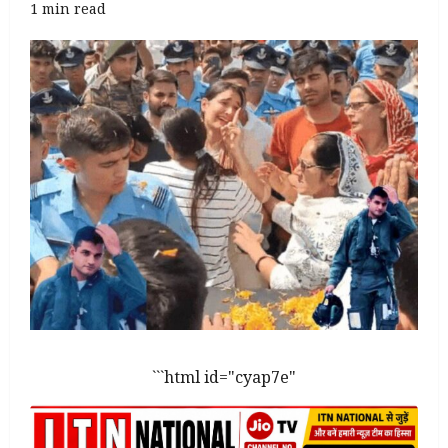
1 min read
```html id="cyap7e"