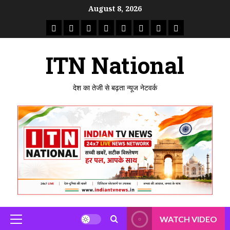
Skip
August 8, 2026
to
राष्ट्रीय
ताजा
उत्तर
मध्य
राजस्थान
पंजाब
गुजरात
महाराष्ट्र
content
समाचार
खबर
प्रदेश
प्रदेश
ITN National
देश का तेजी से बढ़ता न्यूज नेटवर्क
WATCH VIDEO
Primary