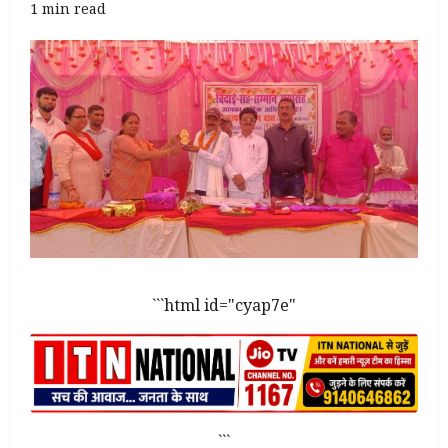
1 min read
```html id="cyap7e"
```