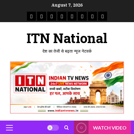
Skip
August 7, 2026
to
राष्ट्रीय
ताजा
उत्तर
मध्य
राजस्थान
पंजाब
गुजरात
महाराष्ट्र
content
समाचार
खबर
प्रदेश
प्रदेश
ITN National
देश का तेजी से बढ़ता न्यूज नेटवर्क
WATCH VIDEO
Primary