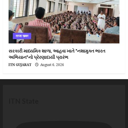
ताजा खबर
સરકારી માધ્યમિક શાળા, આહવા ખાતે “નશામુક્ત ભારત
અભિયાન”નો પ્રેરણાદાયી પ્રારંભ
ITN GUJARAT
August 6, 2026
ITN State