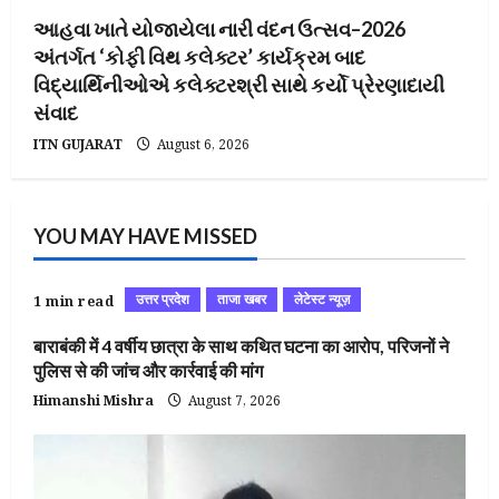
આહવા ખાતે યોજાયેલા નારી વંદન ઉત્સવ–2026
અંતર્ગત ‘કોફી વિથ કલેક્ટર’ કાર્યક્રમ બાદ
વિદ્યાર્થિનીઓએ કલેક્ટરશ્રી સાથે કર્યો પ્રેરણાદાયી
સંવાદ
ITN GUJARAT
August 6, 2026
YOU MAY HAVE MISSED
उत्तर प्रदेश
ताजा खबर
लेटेस्ट न्यूज़
1 min read
बाराबंकी में 4 वर्षीय छात्रा के साथ कथित घटना का आरोप, परिजनों ने
पुलिस से की जांच और कार्रवाई की मांग
Himanshi Mishra
August 7, 2026