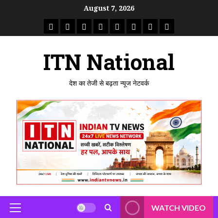
Skip
August 7, 2026
to
राष्ट्रीय
ताजा
उत्तर
मध्य
राजस्थान
पंजाब
गुजरात
महाराष्ट्र
content
समाचार
खबर
प्रदेश
प्रदेश
ITN National
देश का तेजी से बढ़ता न्यूज नेटवर्क
WATCH VIDEO
Primary