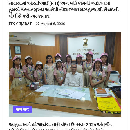
મોડાસામાં આરટીઆઈ (RTI) અને બાંધકામની અદાવતમાં
હુમલો કરનાર મુખ્ય આરોપી નૌશાદભાઇ મઝહરઅલી સૈયદની
પોલીસે કરી અટકાયત!
ITN GUJARAT
August 6, 2026
ताजा खबर
આહવા ખાતે યોજાયેલા નારી વંદન ઉત્સવ–2026 અંતર્ગત