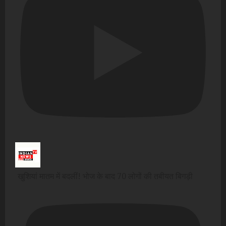
खुशियां मातम में बदलीं! भोज के बाद 70 लोगों की तबीयत बिगड़ी