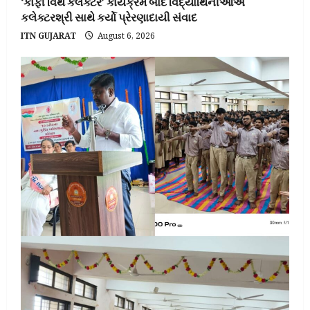
‘કોફી વિથ કલેક્ટર’ કાર્યક્રમ બાદ વિદ્યાર્થિનીઓએ
કલેક્ટરશ્રી સાથે કર્યો પ્રેરણાદાયી સંવાદ
ITN GUJARAT
August 6, 2026