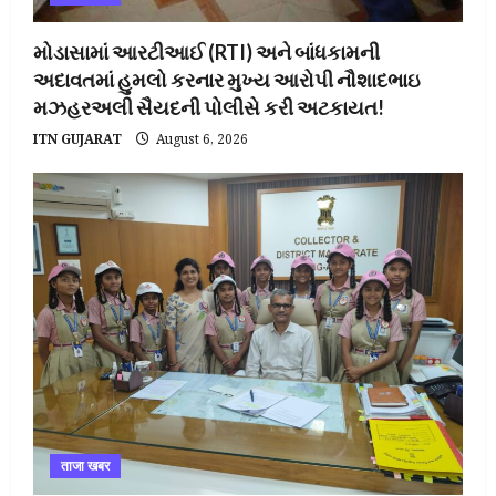
મોડાસામાં આરટીઆઈ (RTI) અને બાંધકામની
અદાવતમાં હુમલો કરનાર મુખ્ય આરોપી નૌશાદભાઇ
મઝહરઅલી સૈયદની પોલીસે કરી અટકાયત!
ITN GUJARAT
August 6, 2026
ताजा खबर