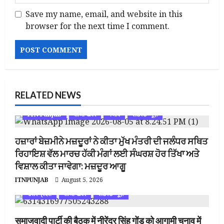
Save my name, email, and website in this
browser for the next time I comment.
RELATED NEWS
ITN Punjab
ताजा खबर
पंजाब
लेटेस्ट न्यूज़
ਹਜ਼ਾਰਾਂ ਬੇਜ਼ਮੀਨੇ ਮਜ਼ਦੂਰਾਂ ਨੇ ਕੀਤਾ ਮੁੱਖ ਮੰਤਰੀ ਦੀ ਜਲੰਧਰ ਸਥਿਤ
ਰਿਹਾਇਸ਼ ਵੱਲ ਮਾਰਚ ਹੱਕੀ ਮੰਗਾਂ ਲਈ ਸੰਘਰਸ਼ ਹੋਰ ਤਿੱਖਾ ਅਤੇ
ਵਿਸ਼ਾਲ ਕੀਤਾ ਜਾਵੇਗਾ: ਮਜ਼ਦੂਰ ਆਗੂ
ITNPUNJAB
August 5, 2026
उत्तर प्रदेश
ताजा खबर
लेटेस्ट न्यूज़
समाजवादी पार्टी की बैठक में नीरेंद्र सिंह गोंड को आगामी चुनाव में