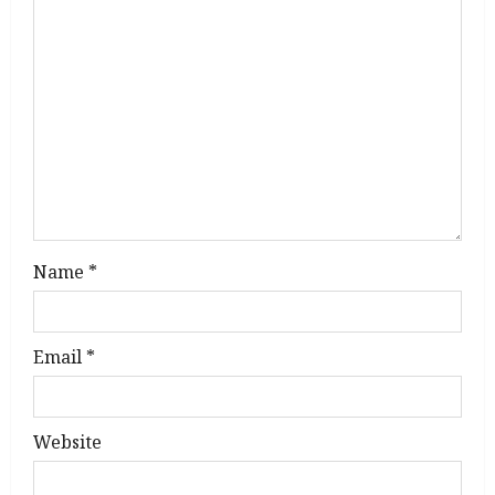
g
a
t
i
o
n
Name
*
Email
*
Website