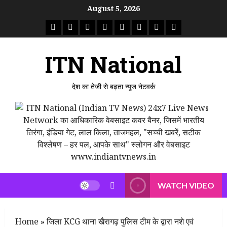
Skip
August 5, 2026
to
राष्ट्रीय
ताजा
उत्तर
मध्य
राजस्थान
पंजाब
गुजरात
महाराष्ट्र
content
समाचार
खबर
प्रदेश
प्रदेश
ITN National
देश का तेजी से बढ़ता न्यूज नेटवर्क
WATCH VIDEO
Home
»
जिला KCG थाना खैरागढ़ पुलिस टीम के द्वारा नशे एवं