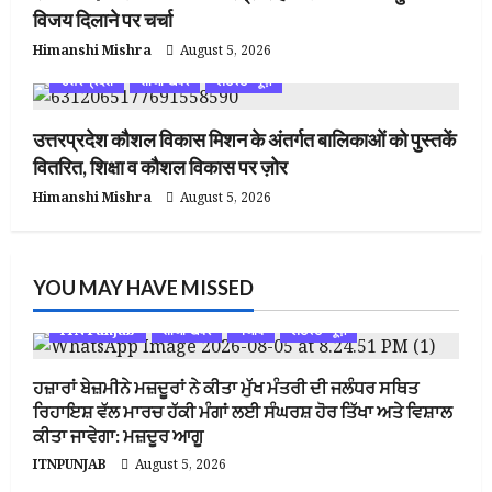
विजय दिलाने पर चर्चा
Himanshi Mishra
August 5, 2026
उत्तर प्रदेश
ताजा खबर
लेटेस्ट न्यूज़
उत्तरप्रदेश कौशल विकास मिशन के अंतर्गत बालिकाओं को पुस्तकें
वितरित, शिक्षा व कौशल विकास पर ज़ोर
Himanshi Mishra
August 5, 2026
YOU MAY HAVE MISSED
ITN Punjab
ताजा खबर
पंजाब
लेटेस्ट न्यूज़
ਹਜ਼ਾਰਾਂ ਬੇਜ਼ਮੀਨੇ ਮਜ਼ਦੂਰਾਂ ਨੇ ਕੀਤਾ ਮੁੱਖ ਮੰਤਰੀ ਦੀ ਜਲੰਧਰ ਸਥਿਤ
ਰਿਹਾਇਸ਼ ਵੱਲ ਮਾਰਚ ਹੱਕੀ ਮੰਗਾਂ ਲਈ ਸੰਘਰਸ਼ ਹੋਰ ਤਿੱਖਾ ਅਤੇ ਵਿਸ਼ਾਲ
ਕੀਤਾ ਜਾਵੇਗਾ: ਮਜ਼ਦੂਰ ਆਗੂ
ITNPUNJAB
August 5, 2026