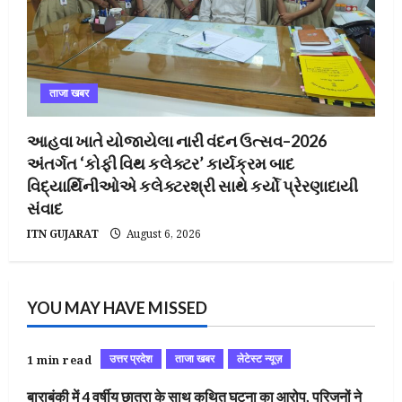
ताजा खबर
આહવા ખાતે યોજાયેલા નારી વંદન ઉત્સવ–2026
અંતર્ગત ‘કોફી વિથ કલેક્ટર’ કાર્યક્રમ બાદ
વિદ્યાર્થિનીઓએ કલેક્ટરશ્રી સાથે કર્યો પ્રેરણાદાયી
સંવાદ
ITN GUJARAT
August 6, 2026
YOU MAY HAVE MISSED
उत्तर प्रदेश
ताजा खबर
लेटेस्ट न्यूज़
1 min read
बाराबंकी में 4 वर्षीय छात्रा के साथ कथित घटना का आरोप, परिजनों ने