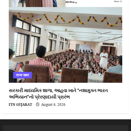
ताजा खबर
સરકારી માધ્યમિક શાળા, આહવા ખાતે “નશામુક્ત ભારત
અભિયાન”નો પ્રેરણાદાયી પ્રારંભ
ITN GUJARAT
August 6, 2026