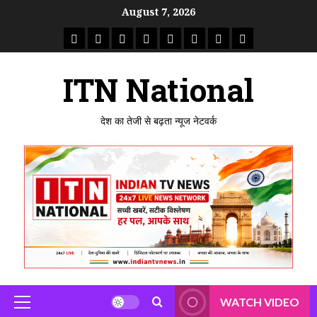
Skip
August 7, 2026
to
राष्ट्रीय
ताजा
उत्तर
मध्य
राजस्थान
पंजाब
गुजरात
महाराष्ट्र
content
समाचार
खबर
प्रदेश
प्रदेश
ITN National
देश का तेजी से बढ़ता न्यूज नेटवर्क
WATCH VIDEO
Primary