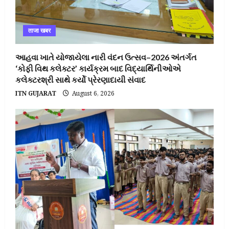
ताजा खबर
આહવા ખાતે યોજાયેલા નારી વંદન ઉત્સવ–2026 અંતર્ગત
‘કોફી વિથ કલેક્ટર’ કાર્યક્રમ બાદ વિદ્યાર્થિનીઓએ
કલેક્ટરશ્રી સાથે કર્યો પ્રેરણાદાયી સંવાદ
ITN GUJARAT
August 6, 2026