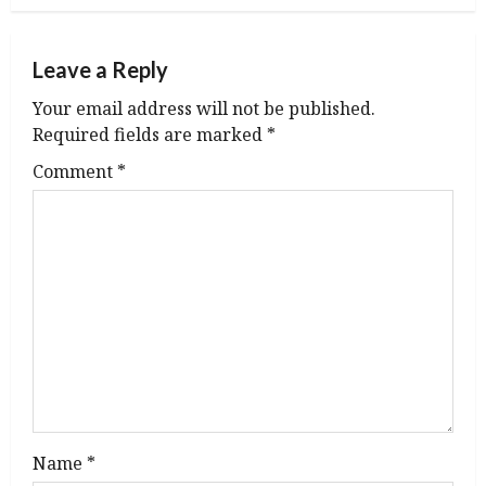
a
Leave a Reply
v
Your email address will not be published.
i
Required fields are marked
*
g
Comment
*
a
t
i
o
n
Name
*