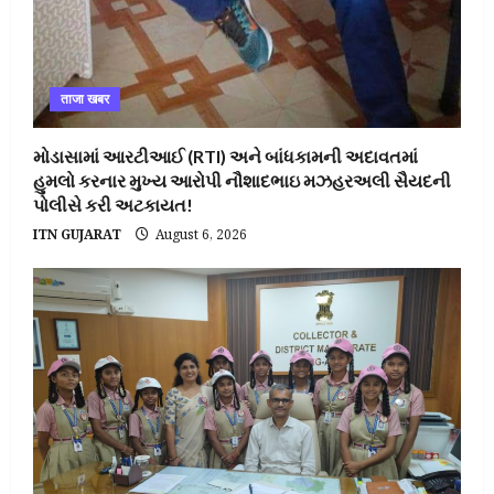
ताजा खबर
મોડાસામાં આરટીઆઈ (RTI) અને બાંધકામની અદાવતમાં
હુમલો કરનાર મુખ્ય આરોપી નૌશાદભાઇ મઝહરઅલી સૈયદની
પોલીસે કરી અટકાયત!
ITN GUJARAT
August 6, 2026