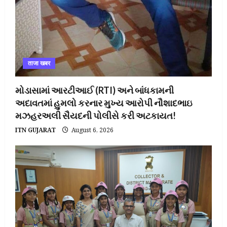
ताजा खबर
મોડાસામાં આરટીઆઈ (RTI) અને બાંધકામની
અદાવતમાં હુમલો કરનાર મુખ્ય આરોપી નૌશાદભાઇ
મઝહરઅલી સૈયદની પોલીસે કરી અટકાયત!
ITN GUJARAT
August 6, 2026