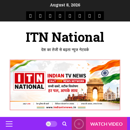
Skip
August 8, 2026
to
राष्ट्रीय
ताजा
उत्तर
मध्य
राजस्थान
पंजाब
गुजरात
महाराष्ट्र
content
समाचार
खबर
प्रदेश
प्रदेश
ITN National
देश का तेजी से बढ़ता न्यूज नेटवर्क
WATCH VIDEO
Primary