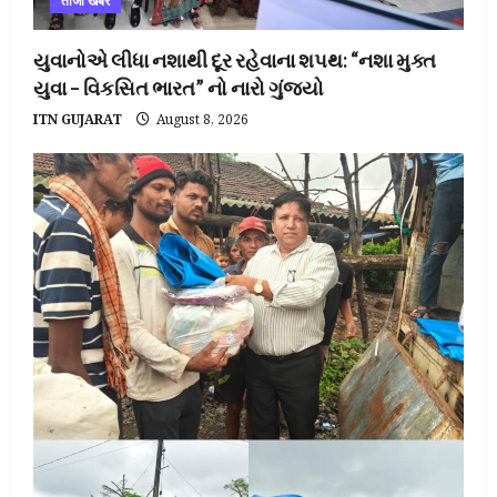
ताजा खबर
યુવાનોએ લીધા નશાથી દૂર રહેવાના શપથ: “નશા મુક્ત
યુવા – વિકસિત ભારત” નો નારો ગુંજ્યો
ITN GUJARAT
August 8, 2026