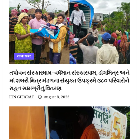
ताजा खबर
તપોવન સંસ્કારધામ–વર્ધમાન સંસ્કારધામ, ડાંગમિત્ર અને
માં શબરી મિત્ર મંડળના સંયુક્ત ઉપક્રમે ૩૮૦ પરિવારોને
રાહત સામગ્રીનું વિતરણ
ITN GUJARAT
August 8, 2026