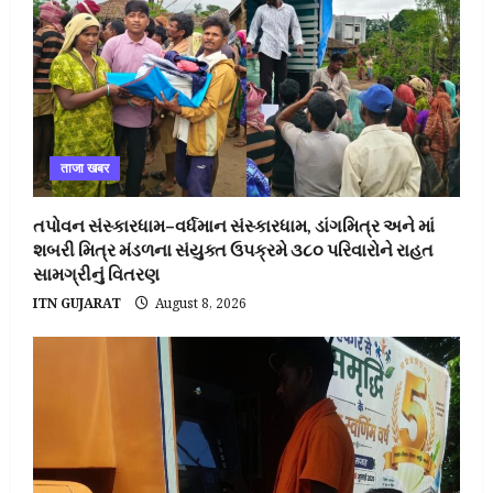
ताजा खबर
તપોવન સંસ્કારધામ–વર્ધમાન સંસ્કારધામ, ડાંગમિત્ર અને માં
શબરી મિત્ર મંડળના સંયુક્ત ઉપક્રમે ૩૮૦ પરિવારોને રાહત
સામગ્રીનું વિતરણ
ITN GUJARAT
August 8, 2026