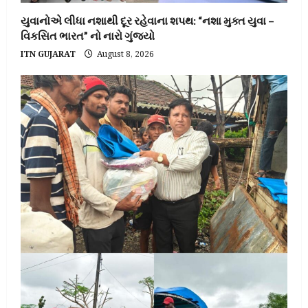
યુવાનોએ લીધા નશાથી દૂર રહેવાના શપથ: “નશા મુક્ત યુવા –
વિકસિત ભારત” નો નારો ગુંજ્યો
ITN GUJARAT
August 8, 2026