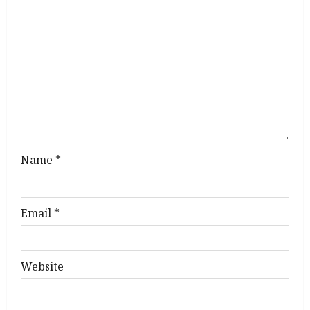
a
t
i
o
n
Name
*
Email
*
Website