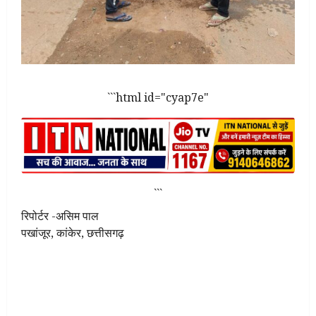
```html id="cyap7e"
```
रिपोर्टर -असिम पाल
पखांजूर, कांकेर, छत्तीसगढ़