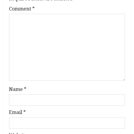
g
Comment
*
a
t
i
o
n
Name
*
Email
*