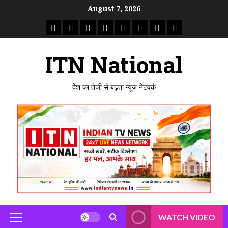
Skip
August 7, 2026
to
राष्ट्रीय
ताजा
उत्तर
मध्य
राजस्थान
पंजाब
गुजरात
महाराष्ट्र
content
समाचार
खबर
प्रदेश
प्रदेश
ITN National
देश का तेजी से बढ़ता न्यूज नेटवर्क
WATCH VIDEO
Primary