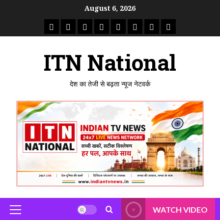
Skip
August 6, 2026
to
राष्ट्रीय
ताजा
उत्तर
मध्य
राजस्थान
पंजाब
गुजरात
महाराष्ट्र
content
समाचार
खबर
प्रदेश
प्रदेश
ITN National
देश का तेजी से बढ़ता न्यूज नेटवर्क
WATCH VIDEO
Primary