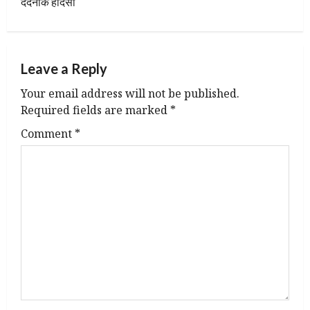
t
दर्दनाक हादसा
n
a
Leave a Reply
v
Your email address will not be published.
Required fields are marked
*
i
Comment
*
g
a
t
i
o
n