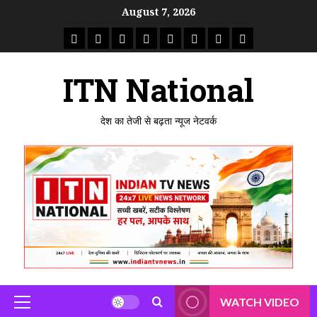
Skip
August 7, 2026
to
राष्ट्रीय
ताजा
उत्तर
मध्य
राजस्थान
पंजाब
गुजरात
महाराष्ट्र
content
समाचार
खबर
प्रदेश
प्रदेश
ITN National
देश का तेजी से बढ़ता न्यूज नेटवर्क
WATCH VIDEO
Primary