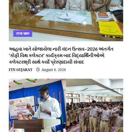
ताजा खबर
આહવા ખાતે યોજાયેલા નારી વંદન ઉત્સવ–2026 અંતર્ગત
‘કોફી વિથ કલેક્ટર’ કાર્યક્રમ બાદ વિદ્યાર્થિનીઓએ
કલેક્ટરશ્રી સાથે કર્યો પ્રેરણાદાયી સંવાદ
ITN GUJARAT
August 6, 2026