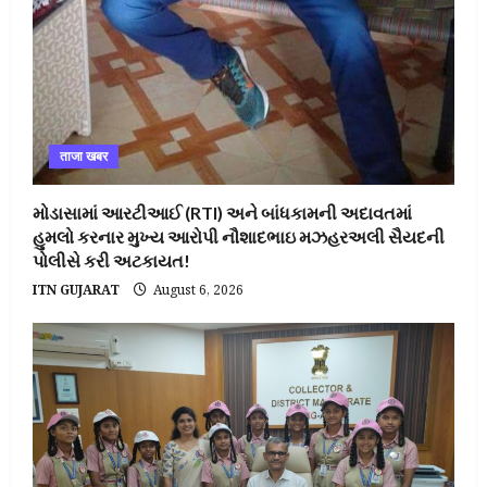
ताजा खबर
મોડાસામાં આરટીઆઈ (RTI) અને બાંધકામની અદાવતમાં
હુમલો કરનાર મુખ્ય આરોપી નૌશાદભાઇ મઝહરઅલી સૈયદની
પોલીસે કરી અટકાયત!
ITN GUJARAT
August 6, 2026