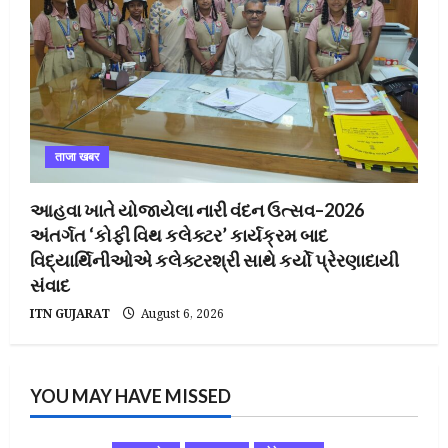
ताजा खबर
આહવા ખાતે યોજાયેલા નારી વંદન ઉત્સવ–2026
અંતર્ગત ‘કોફી વિથ કલેક્ટર’ કાર્યક્રમ બાદ
વિદ્યાર્થિનીઓએ કલેક્ટરશ્રી સાથે કર્યો પ્રેરણાદાયી
સંવાદ
ITN GUJARAT
August 6, 2026
YOU MAY HAVE MISSED