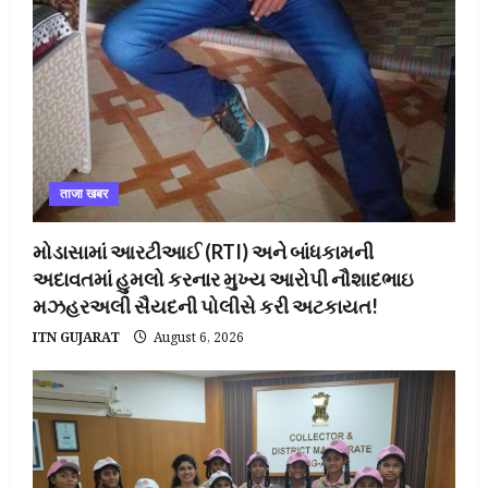
ताजा खबर
મોડાસામાં આરટીઆઈ (RTI) અને બાંધકામની
અદાવતમાં હુમલો કરનાર મુખ્ય આરોપી નૌશાદભાઇ
મઝહરઅલી સૈયદની પોલીસે કરી અટકાયત!
ITN GUJARAT
August 6, 2026