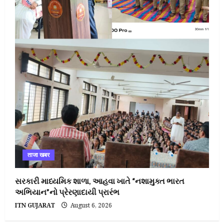
ताजा खबर
સરકારી માધ્યમિક શાળા, આહવા ખાતે “નશામુક્ત ભારત
અભિયાન”નો પ્રેરણાદાયી પ્રારંભ
ITN GUJARAT
August 6, 2026