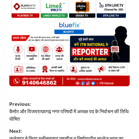
P
Previous:
कैमोर और विजयराघवगढ़ नगर परिषदों में अध्यक्ष पद के निर्वाचन की तिथि
o
घोषित
s
Next:
कलेक्टर ने किया स्लीमनाबाद तहसील व निर्माणाधीन कालेज भवन का