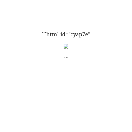
```html id="cyap7e"
```